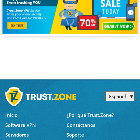
Español
Inicio
¿Por qué Trust.Zone?
Software VPN
Contáctanos
Servidores
Soporte