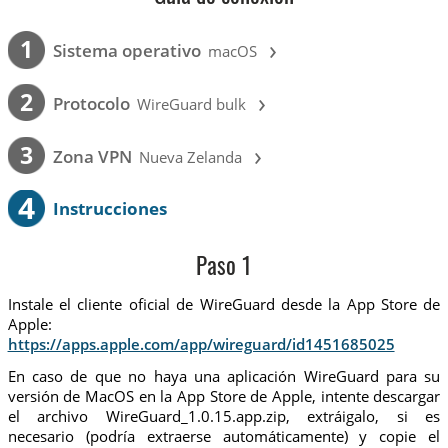
›
1
Sistema operativo
macOS
›
2
Protocolo
WireGuard bulk
›
3
Zona VPN
Nueva Zelanda
4
Instrucciones
Paso 1
Instale el cliente oficial de WireGuard desde la App Store de
Apple:
https://apps.apple.com/app/wireguard/id1451685025
En caso de que no haya una aplicación WireGuard para su
versión de MacOS en la App Store de Apple, intente descargar
el archivo WireGuard_1.0.15.app.zip, extráigalo, si es
necesario (podría extraerse automáticamente) y copie el