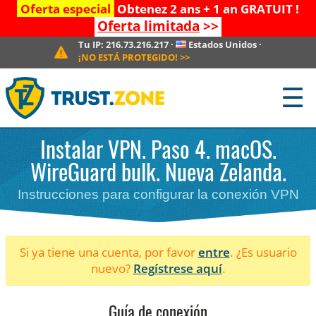
Oferta especial
Obtenez 2 ans + 1 an GRATUIT !
Oferta limitada
>>
Tu IP:
216.73.216.217
·
Estados Unidos
·
¡NO ESTÁ PROTEGIDO!
>>
☰
Instalar VPN. Paso 4. macOS.
WireGuard bulk. Nueva Zelanda.
Instrucciones para configurar la conexión VPN
Si ya tiene una cuenta, por favor
entre
. ¿Es usuario
nuevo?
Regístrese aquí
.
Guía de conexión