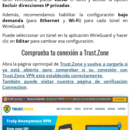
Excluir direcciones IP privadas
.
Además, recomendamos habilitar la configuración
bajo
demanda
(para
Ethernet
y
Wi-Fi
) para cada túnel en
WireGuard.
Puede seleccionar un túnel en la aplicación WireGuard y hacer
clic en
Editar
para cambiar esa configuración.
Comprueba tu conexión a Trust.Zone
Abra la página oprincipal de
Trust.Zone y vuelva a cargarla si
ya está abierta para comprobar si su conexión con
Trust.Zone VPN está establecida correctamente.
También puede visitar nuestra página de verificación
Connection
.
Tu IP: x.x.x.x ·
Nueva Zelanda ·
¡Estás en
TRUST
.ZONE
ahora! ¡Tu verdadera localización está oculta!