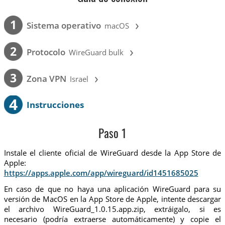
›
1
Sistema operativo
macOS
›
2
Protocolo
WireGuard bulk
›
3
Zona VPN
Israel
4
Instrucciones
Paso 1
Instale el cliente oficial de WireGuard desde la App Store de
Apple:
https://apps.apple.com/app/wireguard/id1451685025
En caso de que no haya una aplicación WireGuard para su
versión de MacOS en la App Store de Apple, intente descargar
el archivo WireGuard_1.0.15.app.zip, extráigalo, si es
necesario (podría extraerse automáticamente) y copie el