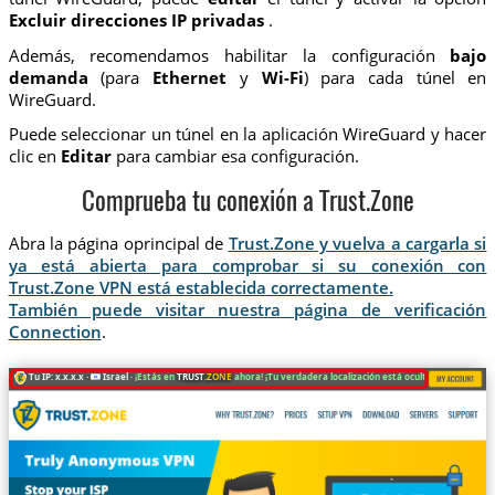
Excluir direcciones IP privadas
.
Además, recomendamos habilitar la configuración
bajo
demanda
(para
Ethernet
y
Wi-Fi
) para cada túnel en
WireGuard.
Puede seleccionar un túnel en la aplicación WireGuard y hacer
clic en
Editar
para cambiar esa configuración.
Comprueba tu conexión a Trust.Zone
Abra la página oprincipal de
Trust.Zone y vuelva a cargarla si
ya está abierta para comprobar si su conexión con
Trust.Zone VPN está establecida correctamente.
También puede visitar nuestra página de verificación
Connection
.
Tu IP: x.x.x.x ·
Israel ·
¡Estás en
TRUST
.ZONE
ahora! ¡Tu verdadera localización está oculta!