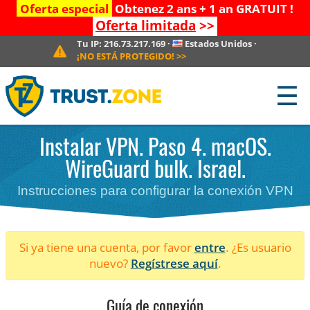
Oferta especial
Obtenez 2 ans + 1 an GRATUIT !
Oferta limitada
>>
Tu IP:
216.73.217.169
·
Estados Unidos
·
¡NO ESTÁ PROTEGIDO!
>>
☰
Instalar VPN. Paso 4. macOS.
WireGuard bulk. Israel.
Instrucciones para configurar la conexión VPN
Si ya tiene una cuenta, por favor
entre
. ¿Es usuario
nuevo?
Regístrese aquí
.
Guía de conexión