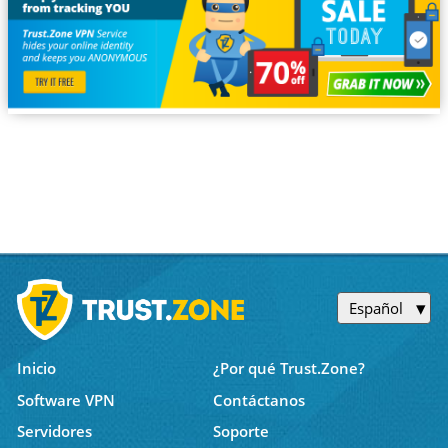
Español
Inicio
¿Por qué Trust.Zone?
Software VPN
Contáctanos
Servidores
Soporte