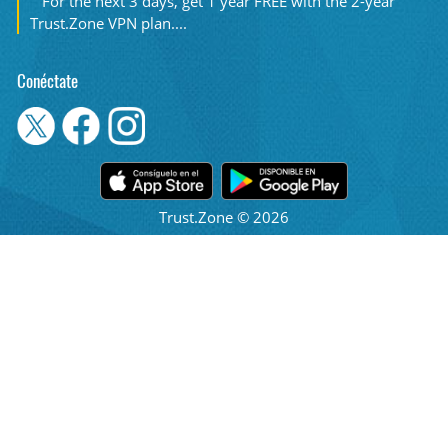
For the next 3 days, get 1 year FREE with the 2-year
Trust.Zone VPN plan....
Conéctate
Trust.Zone © 2026