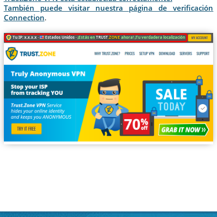
También puede visitar nuestra página de verificación
Connection
.
Tu IP: x.x.x.x ·
Estados Unidos ·
¡Estás en
TRUST
.ZONE
ahora! ¡Tu verdadera localización está oculta!