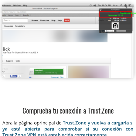
Trust.Zone-United-
Comprueba tu conexión a Trust.Zone
Abra la página oprincipal de
Trust.Zone y vuelva a cargarla si
ya está abierta para comprobar si su conexión con
Trust.Zone VPN está establecida correctamente.