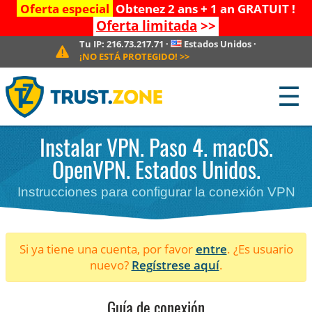
Oferta especial
Obtenez 2 ans + 1 an GRATUIT !
Oferta limitada
>>
Tu IP:
216.73.217.71
·
Estados Unidos
·
¡NO ESTÁ PROTEGIDO!
>>
☰
Instalar VPN. Paso 4. macOS.
OpenVPN. Estados Unidos.
Instrucciones para configurar la conexión VPN
Si ya tiene una cuenta, por favor
entre
. ¿Es usuario
nuevo?
Regístrese aquí
.
Guía de conexión