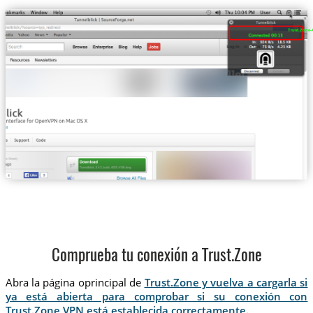
Trust.Zone-A
Comprueba tu conexión a Trust.Zone
Abra la página oprincipal de
Trust.Zone y vuelva a cargarla si
ya está abierta para comprobar si su conexión con
Trust.Zone VPN está establecida correctamente.