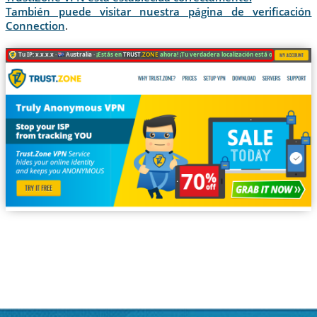
También puede visitar nuestra página de verificación
Connection
.
Tu IP: x.x.x.x ·
Australia ·
¡Estás en
TRUST
.ZONE
ahora! ¡Tu verdadera localización está oculta!