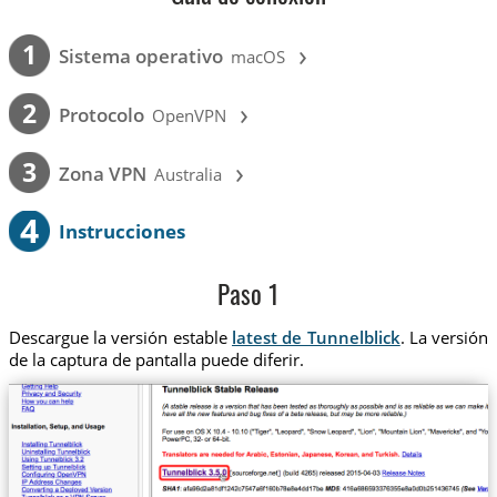
›
1
Sistema operativo
macOS
›
2
Protocolo
OpenVPN
›
3
Zona VPN
Australia
4
Instrucciones
Paso 1
Descargue la versión estable
latest de Tunnelblick
. La versión
de la captura de pantalla puede diferir.