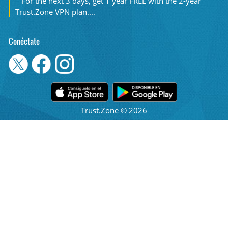
For the next 3 days, get 1 year FREE with the 2-year
Trust.Zone VPN plan....
Conéctate
Trust.Zone © 2026