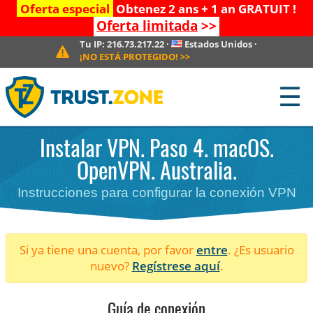
Oferta especial
Obtenez 2 ans + 1 an GRATUIT !
Oferta limitada
>>
Tu IP:
216.73.217.22
·
Estados Unidos
·
¡NO ESTÁ PROTEGIDO!
>>
☰
Instalar VPN. Paso 4. macOS.
OpenVPN. Australia.
Instrucciones para configurar la conexión VPN
Si ya tiene una cuenta, por favor
entre
. ¿Es usuario
nuevo?
Regístrese aquí
.
Guía de conexión