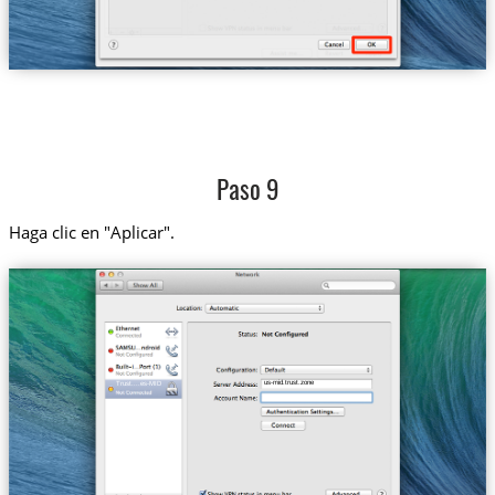
Paso 9
Haga clic en "Aplicar".
us-mid.trust.zone
Trust....es-MID