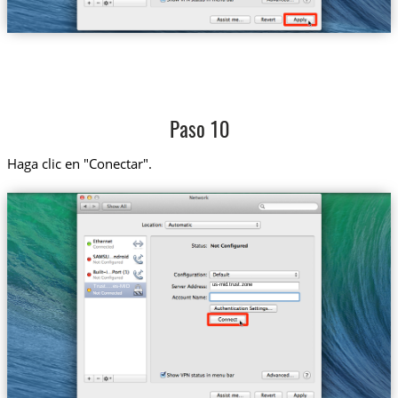
Paso 10
Haga clic en "Conectar".
us-mid.trust.zone
Trust....es-MID