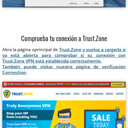
Comprueba tu conexión a Trust.Zone
Abra la página oprincipal de
Trust.Zone y vuelva a cargarla si
ya está abierta para comprobar si su conexión con
Trust.Zone VPN está establecida correctamente.
También puede visitar nuestra página de verificación
Connection
.
Tu IP: x.x.x.x ·
Estados Unidos ·
¡Estás en
TRUST
.ZONE
ahora! ¡Tu verdadera localización está oculta!