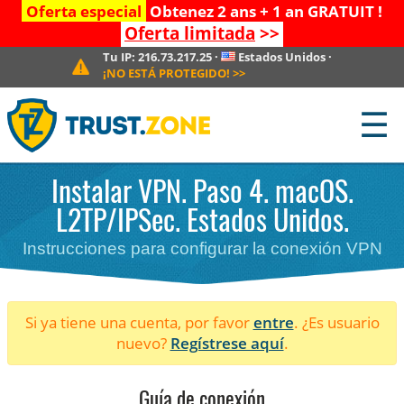
Oferta especial
Obtenez 2 ans + 1 an GRATUIT !
Oferta limitada
>>
Tu IP:
216.73.217.25
·
Estados Unidos
·
¡NO ESTÁ PROTEGIDO!
>>
☰
Instalar VPN. Paso 4. macOS.
L2TP/IPSec. Estados Unidos.
Instrucciones para configurar la conexión VPN
Si ya tiene una cuenta, por favor
entre
. ¿Es usuario
nuevo?
Regístrese aquí
.
Guía de conexión