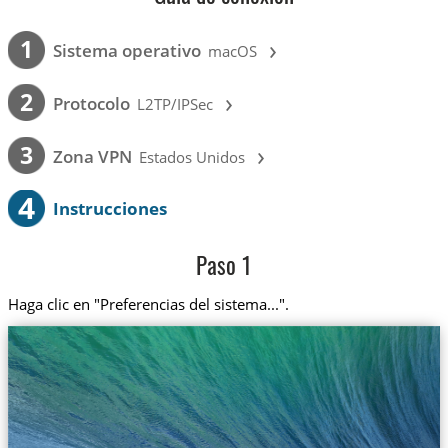
›
1
Sistema operativo
macOS
›
2
Protocolo
L2TP/IPSec
›
3
Zona VPN
Estados Unidos
4
Instrucciones
Paso 1
Haga clic en "Preferencias del sistema...".