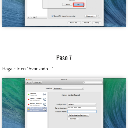
Paso 7
Haga clic en "Avanzado...".
us-mid.trust.zone
Trust....es-MID