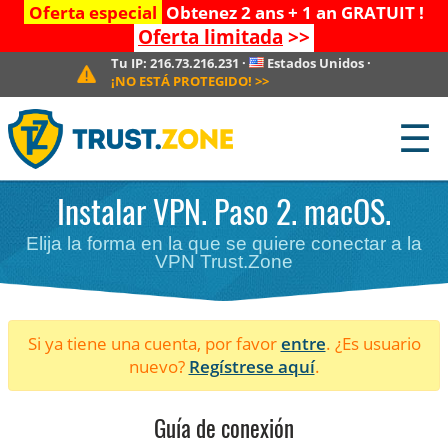
Oferta especial
Obtenez 2 ans + 1 an GRATUIT !
Oferta limitada
>>
Tu IP:
216.73.216.231
·
Estados Unidos
·
¡NO ESTÁ PROTEGIDO!
>>
☰
Instalar VPN. Paso 2. macOS.
Elija la forma en la que se quiere conectar a la
VPN Trust.Zone
Si ya tiene una cuenta, por favor
entre
. ¿Es usuario
nuevo?
Regístrese aquí
.
Guía de conexión