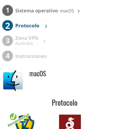
›
1
Sistema operativo
macOS
2
›
Protocolo
Zona VPN
›
3
Australia
4
Instrucciones
macOS
Protocolo