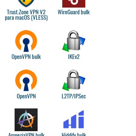
Trust.Zone VPN V2
WireGuard bulk
para macOS (VLESS)
OpenVPN bulk
IKEv2
OpenVPN
L2TP/IPSec
AmneziaVPN bulk
Hiddify bulk