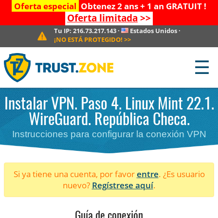
Oferta especial
Obtenez 2 ans + 1 an GRATUIT !
Oferta limitada
>>
Tu IP:
216.73.217.143
·
Estados Unidos
·
¡NO ESTÁ PROTEGIDO!
>>
☰
Instalar VPN. Paso 4. Linux Mint 22.1.
WireGuard. República Checa.
Instrucciones para configurar la conexión VPN
Si ya tiene una cuenta, por favor
entre
. ¿Es usuario
nuevo?
Regístrese aquí
.
Guía de conexión