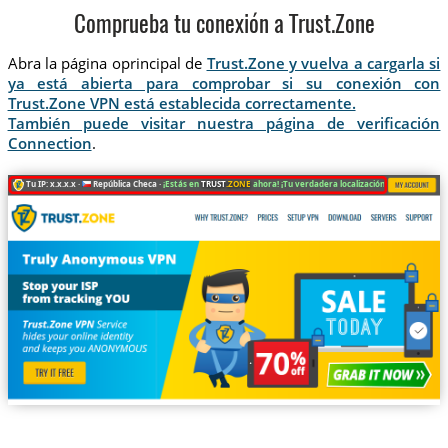
Comprueba tu conexión a Trust.Zone
Abra la página oprincipal de
Trust.Zone y vuelva a cargarla si
ya está abierta para comprobar si su conexión con
Trust.Zone VPN está establecida correctamente.
También puede visitar nuestra página de verificación
Connection
.
Tu IP: x.x.x.x ·
República Checa ·
¡Estás en
TRUST
.ZONE
ahora! ¡Tu verdadera localización está oculta!