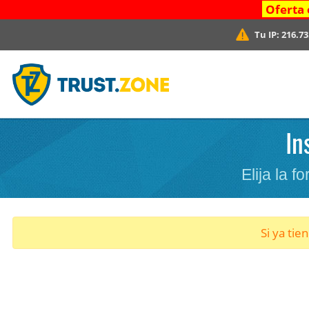
Oferta 
Tu IP:
216.73
In
Elija la 
Si ya tie