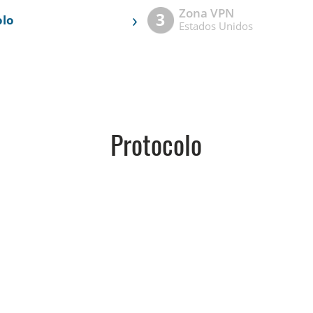
Zona VPN
›
3
olo
Estados Unidos
Protocolo