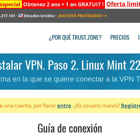
Oferta limi
especial
Obtenez 2 ans + 1 an GRATUIT !
.217.101
·
Estados Unidos
·
¡NO ESTÁ PROTEGIDO!
>>
¿POR QUÉ TRUST.ZONE?
PRECIOS
stalar VPN. Paso 2. Linux Mint 22
forma en la que se quiere conectar a la VPN 
ne una cuenta, por favor
entre
. ¿Es usuario nuevo?
Regístr
Guía de conexión