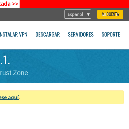
tada
>>
Español
MI CUENTA
INSTALAR VPN
DESCARGAR
SERVIDORES
SOPORTE
.1.
Trust.Zone
ese aquí
.