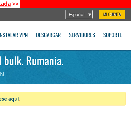
tada
>>
Español
MI CUENTA
INSTALAR VPN
DESCARGAR
SERVIDORES
SOPORTE
d bulk. Rumania.
PN
ese aquí
.