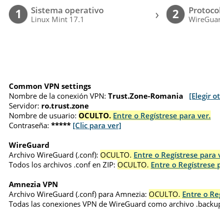
Sistema operativo
Protoco
›
1
2
Linux Mint 17.1
WireGuar
Common VPN settings
Nombre de la conexión VPN:
Trust.Zone-Romania
[Elegir o
Servidor:
ro.trust.zone
Nombre de usuario:
OCULTO.
Entre o Regístrese para ver.
Contraseña:
*****
[Clic para ver]
WireGuard
Archivo WireGuard (.conf):
OCULTO.
Entre o Regístrese para 
Todos los archivos .conf en ZIP:
OCULTO.
Entre o Regístrese 
Amnezia VPN
Archivo WireGuard (.conf) para Amnezia:
OCULTO.
Entre o Re
Todas las conexiones VPN de WireGuard como archivo .backu