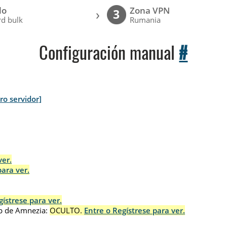
lo
Zona VPN
›
3
d bulk
Rumania
Configuración manual
#
tro servidor]
ver.
para ver.
gístrese para ver.
p de Amnezia:
OCULTO.
Entre o Regístrese para ver.