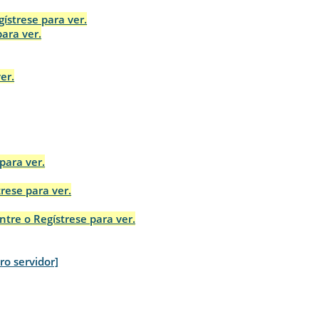
gístrese para ver.
para ver.
er.
para ver.
trese para ver.
ntre o Regístrese para ver.
tro servidor]