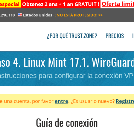
Oferta limi
especial
Obtenez 2 ans + 1 an GRATUIT !
.216.110
·
Estados Unidos
·
¡NO ESTÁ PROTEGIDO!
>>
¿POR QUÉ TRUST.ZONE?
PRECIOS
aso 4. Linux Mint 17.1. WireGuar
nstrucciones para configurar la conexión V
ne una cuenta, por favor
entre
. ¿Es usuario nuevo?
Regístr
Guía de conexión