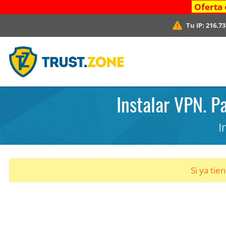
Oferta 
Tu IP:
216.73
Instalar VPN. P
I
Si ya tie