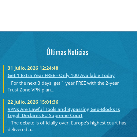
Últimas Noticias
31 julio, 2026 12:24:48
Get 1 Extra Year FREE - Only 100 Available Today
For the next 3 days, get 1 year FREE with the 2-year
Trust.Zone VPN plan....
22 julio, 2026 15:01:36
VPNs Are Lawful Tools and Bypassing Geo-Blocks Is
Legal, Declares EU Supreme Court
The debate is officially over. Europe’s highest court has
delivered a...