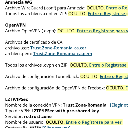
Amnezia WG
Archivo WireGuard (.conf) para Amnezia:
OCULTO.
Entre o Re
Todos los archivos .conf en ZIP:
OCULTO.
Entre o Regístrese 
OpenVPN
Archivo OpenVPN (.ovpn):
OCULTO.
Entre o Regístrese para v
Archivos de certificado de CA
archivo .cer:
Trust.Zone-Romania_ca.cer
archivo .pem:
Trust.Zone-Romania_ca.pem
Todos los archivos .ovpn en ZIP:
OCULTO.
Entre o Regístrese 
Archivo de configuración Tunnelblick:
OCULTO.
Entre o Regís
Archivo de configuración de OpenVPN de Freebox:
OCULTO.
E
L2TP/IPSec
Nombre de la conexión VPN:
Trust.Zone-Romania
[Elegir o
Tipo de VPN:
L2TP/IPSec with pre-shared key
Servidor:
ro.trust.zone
Nombre de usuario:
OCULTO.
Entre o Regístrese para ver.
Contraseña:
*****
[Clic para ver]