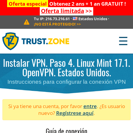
Oferta especial
Obtenez 2 ans + 1 an GRATUIT !
Oferta limitada
>>
Tu IP:
216.73.216.61
·
Estados Unidos
·
¡NO ESTÁ PROTEGIDO!
>>
☰
Instalar VPN. Paso 4. Linux Mint 17.1.
OpenVPN. Estados Unidos.
Instrucciones para configurar la conexión VPN
Si ya tiene una cuenta, por favor
entre
. ¿Es usuario
nuevo?
Regístrese aquí
.
Guía de conexión