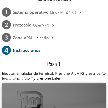
›
1
Sistema operativo
Linux Mint 17.1
›
2
Protocolo
OpenVPN
›
3
Zona VPN
Finlandia
4
Instrucciones
Paso 1
Ejecutar emulador de terminal: Presione Alt + F2 y escriba
"x-
terminal-emulator"
y presione Enter.