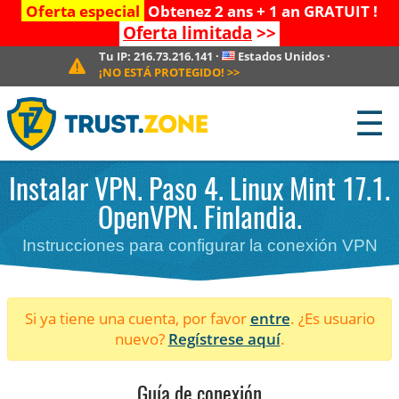
Oferta especial
Obtenez 2 ans + 1 an GRATUIT !
Oferta limitada
>>
Tu IP:
216.73.216.141
·
Estados Unidos
·
¡NO ESTÁ PROTEGIDO!
>>
☰
Instalar VPN. Paso 4. Linux Mint 17.1.
OpenVPN. Finlandia.
Instrucciones para configurar la conexión VPN
Si ya tiene una cuenta, por favor
entre
. ¿Es usuario
nuevo?
Regístrese aquí
.
Guía de conexión