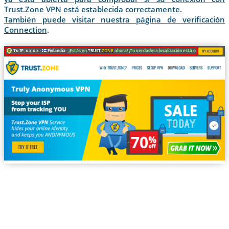
Trust.Zone VPN está establecida correctamente.
También puede visitar nuestra página de verificación
Connection
.
Tu IP: x.x.x.x ·
Finlandia ·
¡Estás en
TRUST
.ZONE
ahora! ¡Tu verdadera localización está oculta!