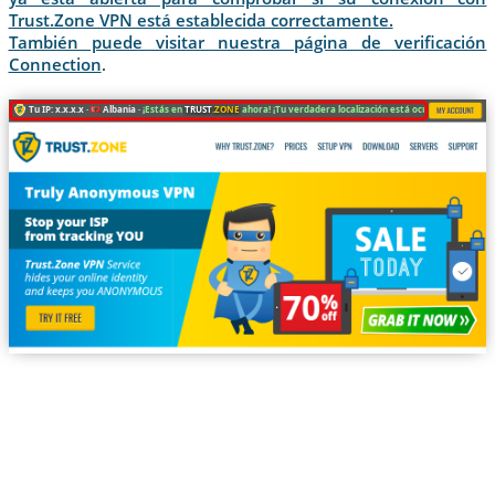
Trust.Zone VPN está establecida correctamente.
También puede visitar nuestra página de verificación
Connection
.
Tu IP: x.x.x.x ·
Albania ·
¡Estás en
TRUST
.ZONE
ahora! ¡Tu verdadera localización está oculta!