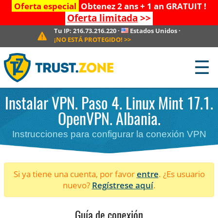
Oferta especial
Obtenez 2 ans + 1 an GRATUIT !
Oferta limitada
>>
Tu IP:
216.73.216.220
·
Estados Unidos
·
¡NO ESTÁ PROTEGIDO!
>>
☰
Instalar VPN. Paso 4. Linux Mint 17.1.
OpenVPN. Albania.
Instrucciones para configurar la conexión VPN
Si ya tiene una cuenta, por favor
entre
. ¿Es usuario
nuevo?
Regístrese aquí
.
Guía de conexión