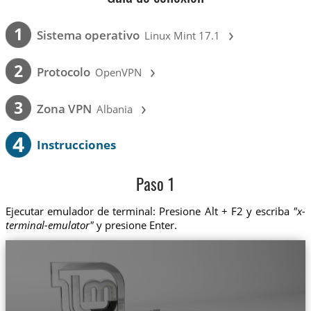
›
1
Sistema operativo
Linux Mint 17.1
›
2
Protocolo
OpenVPN
›
3
Zona VPN
Albania
4
Instrucciones
Paso 1
Ejecutar emulador de terminal: Presione Alt + F2 y escriba
"x-
terminal-emulator"
y presione Enter.