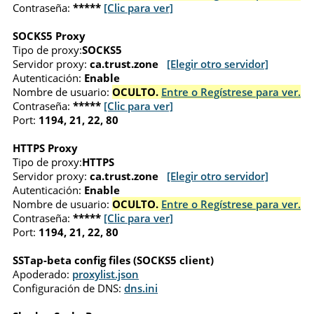
Contraseña:
*****
[Clic para ver]
SOCKS5 Proxy
Tipo de proxy:
SOCKS5
Servidor proxy:
ca.trust.zone
[Elegir otro servidor]
Autenticación:
Enable
Nombre de usuario:
OCULTO.
Entre o Regístrese para ver.
Contraseña:
*****
[Clic para ver]
Port:
1194, 21, 22, 80
HTTPS Proxy
Tipo de proxy:
HTTPS
Servidor proxy:
ca.trust.zone
[Elegir otro servidor]
Autenticación:
Enable
Nombre de usuario:
OCULTO.
Entre o Regístrese para ver.
Contraseña:
*****
[Clic para ver]
Port:
1194, 21, 22, 80
SSTap-beta config files (SOCKS5 client)
Apoderado:
proxylist.json
Configuración de DNS:
dns.ini