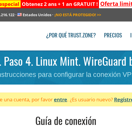
Oferta limi
especial
Obtenez 2 ans + 1 an GRATUIT !
.216.122
·
Estados Unidos
·
¡NO ESTÁ PROTEGIDO!
>>
¿POR QUÉ TRUST.ZONE?
PRECIOS
. Paso 4. Linux Mint. WireGuard 
nstrucciones para configurar la conexión V
ne una cuenta, por favor
entre
. ¿Es usuario nuevo?
Regístr
Guía de conexión