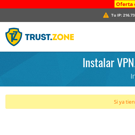
Oferta 
Tu IP:
216.73
Instalar VPN
I
Si ya tie