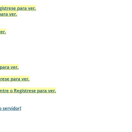
gístrese para ver.
para ver.
er.
para ver.
trese para ver.
ntre o Regístrese para ver.
o servidor]