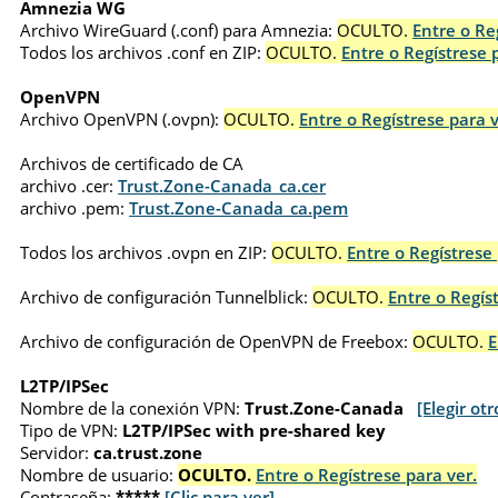
Amnezia WG
Archivo WireGuard (.conf) para Amnezia:
OCULTO.
Entre o Re
Todos los archivos .conf en ZIP:
OCULTO.
Entre o Regístrese 
OpenVPN
Archivo OpenVPN (.ovpn):
OCULTO.
Entre o Regístrese para v
Archivos de certificado de CA
archivo .cer:
Trust.Zone-Canada_ca.cer
archivo .pem:
Trust.Zone-Canada_ca.pem
Todos los archivos .ovpn en ZIP:
OCULTO.
Entre o Regístrese 
Archivo de configuración Tunnelblick:
OCULTO.
Entre o Regís
Archivo de configuración de OpenVPN de Freebox:
OCULTO.
E
L2TP/IPSec
Nombre de la conexión VPN:
Trust.Zone-Canada
[Elegir otr
Tipo de VPN:
L2TP/IPSec with pre-shared key
Servidor:
ca.trust.zone
Nombre de usuario:
OCULTO.
Entre o Regístrese para ver.
Contraseña:
*****
[Clic para ver]