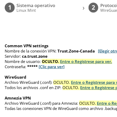
Sistema operativo
Protoco
›
1
2
Linux Mint
WireGuar
Common VPN settings
Nombre de la conexión VPN:
Trust.Zone-Canada
[Elegir otr
Servidor:
ca.trust.zone
Nombre de usuario:
OCULTO.
Entre o Regístrese para ver.
Contraseña:
*****
[Clic para ver]
WireGuard
Archivo WireGuard (.conf):
OCULTO.
Entre o Regístrese para 
Todos los archivos .conf en ZIP:
OCULTO.
Entre o Regístrese 
Amnezia VPN
Archivo WireGuard (.conf) para Amnezia:
OCULTO.
Entre o Re
Todas las conexiones VPN de WireGuard como archivo .backu