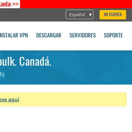
tada
>>
Español
MI CUENTA
INSTALAR VPN
DESCARGAR
SERVIDORES
SOPORTE
bulk. Canadá.
PN
ese aquí
.