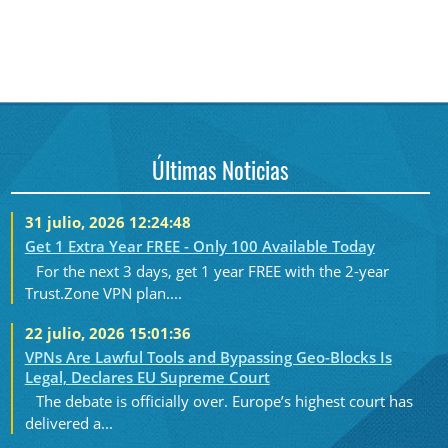
Últimas Noticias
31 julio, 2026 12:24:48
Get 1 Extra Year FREE - Only 100 Available Today
For the next 3 days, get 1 year FREE with the 2-year
Trust.Zone VPN plan....
22 julio, 2026 15:01:36
VPNs Are Lawful Tools and Bypassing Geo-Blocks Is
Legal, Declares EU Supreme Court
The debate is officially over. Europe’s highest court has
delivered a...