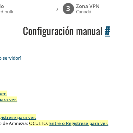
lo
Zona VPN
›
3
d bulk
Canadá
Configuración manual
#
o servidor]
ver.
para ver.
gístrese para ver.
p de Amnezia:
OCULTO.
Entre o Regístrese para ver.