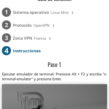
›
1
Sistema operativo
Linux Mint
›
2
Protocolo
OpenVPN
›
3
Zona VPN
Francia
4
Instrucciones
Paso 1
Ejecutar emulador de terminal: Presione Alt + F2 y escriba
"x-
terminal-emulator"
y presione Enter.