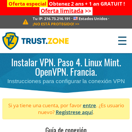
Oferta especial
Obtenez 2 ans + 1 an GRATUIT !
Oferta limitada
>>
Tu IP:
216.73.216.191
·
Estados Unidos
·
¡NO ESTÁ PROTEGIDO!
>>
☰
Instalar VPN. Paso 4. Linux Mint.
OpenVPN. Francia.
Instrucciones para configurar la conexión VPN
Si ya tiene una cuenta, por favor
entre
. ¿Es usuario
nuevo?
Regístrese aquí
.
Guía de conexión