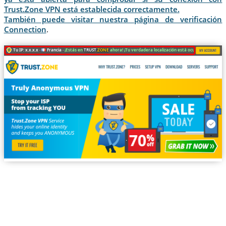
Trust.Zone VPN está establecida correctamente.
También puede visitar nuestra página de verificación
Connection
.
Tu IP: x.x.x.x ·
Francia ·
¡Estás en
TRUST
.ZONE
ahora! ¡Tu verdadera localización está oculta!