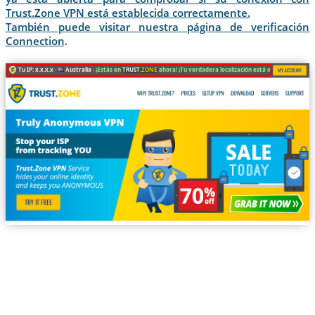
Trust.Zone VPN está establecida correctamente.
También puede visitar nuestra página de verificación
Connection
.
Tu IP: x.x.x.x ·
Australia ·
¡Estás en
TRUST
.ZONE
ahora! ¡Tu verdadera localización está oculta!