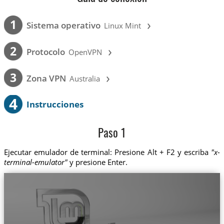
›
1
Sistema operativo
Linux Mint
›
2
Protocolo
OpenVPN
›
3
Zona VPN
Australia
4
Instrucciones
Paso 1
Ejecutar emulador de terminal: Presione Alt + F2 y escriba
"x-
terminal-emulator"
y presione Enter.