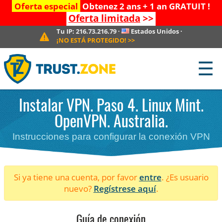
Oferta especial
Obtenez 2 ans + 1 an GRATUIT !
Oferta limitada
>>
Tu IP:
216.73.216.79
·
Estados Unidos
·
¡NO ESTÁ PROTEGIDO!
>>
☰
Instalar VPN. Paso 4. Linux Mint.
OpenVPN. Australia.
Instrucciones para configurar la conexión VPN
Si ya tiene una cuenta, por favor
entre
. ¿Es usuario
nuevo?
Regístrese aquí
.
Guía de conexión