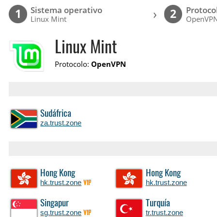
Sistema operativo
Protoco
›
1
2
Linux Mint
OpenVP
Linux Mint
Protocolo:
OpenVPN
Sudáfrica
za.trust.zone
Hong Kong
Hong Kong
hk.trust.zone
hk.trust.zone
VIP
Singapur
Turquía
sg.trust.zone
tr.trust.zone
VIP