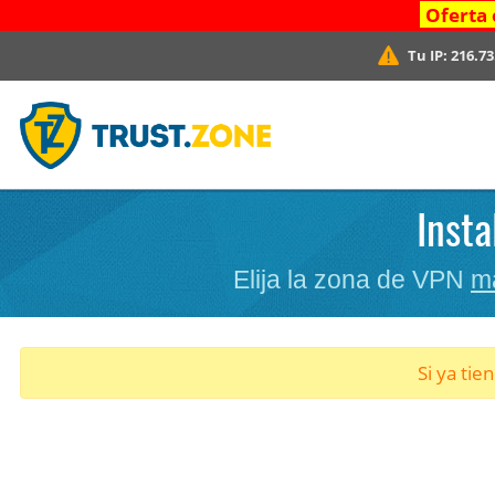
Oferta 
Tu IP:
216.73
Insta
Elija la zona de VPN
m
Si ya tie