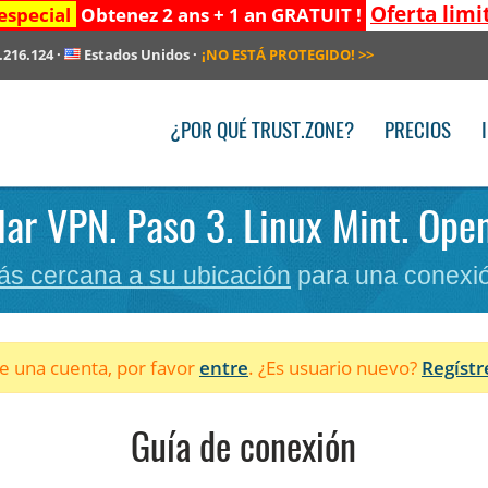
Oferta limi
especial
Obtenez 2 ans + 1 an GRATUIT !
.216.124
·
Estados Unidos
·
¡NO ESTÁ PROTEGIDO!
>>
¿POR QUÉ TRUST.ZONE?
PRECIOS
lar VPN. Paso 3. Linux Mint. Op
ás cercana a su ubicación
para una conexió
ne una cuenta, por favor
entre
. ¿Es usuario nuevo?
Regístr
Guía de conexión