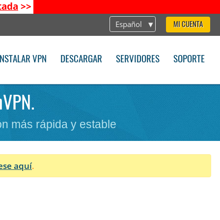
tada
>>
Español
MI CUENTA
INSTALAR VPN
DESCARGAR
SERVIDORES
SOPORTE
enVPN.
n más rápida y estable
ese aquí
.