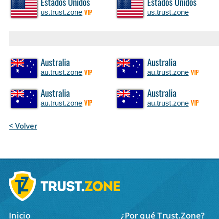
Estados Unidos
Estados Unidos
us.trust.zone
us.trust.zone
VIP
Australia
Australia
au.trust.zone
au.trust.zone
VIP
VIP
Australia
Australia
au.trust.zone
au.trust.zone
VIP
VIP
< Volver
Inicio
¿Por qué Trust.Zone?