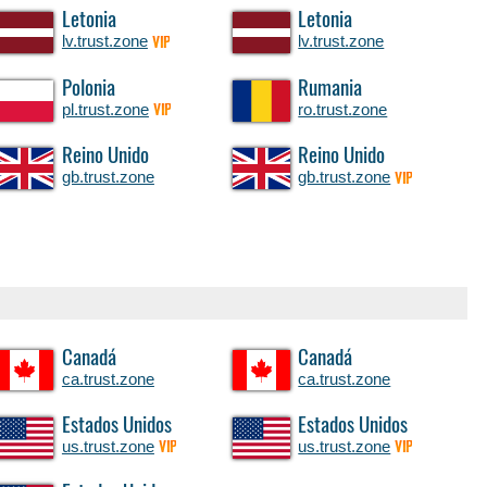
Letonia
Letonia
lv.trust.zone
lv.trust.zone
VIP
Polonia
Rumania
pl.trust.zone
ro.trust.zone
VIP
Reino Unido
Reino Unido
gb.trust.zone
gb.trust.zone
VIP
Canadá
Canadá
ca.trust.zone
ca.trust.zone
Estados Unidos
Estados Unidos
us.trust.zone
us.trust.zone
VIP
VIP