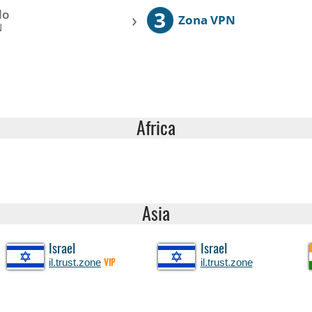
3
lo
›
Zona VPN
N
Africa
Asia
Israel
Israel
il.trust.zone
il.trust.zone
VIP