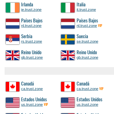
Irlanda
Italia
ie.trust.zone
it.trust.zone
Países Bajos
Países Bajos
nl.trust.zone
nl.trust.zone
VIP
Serbia
Suecia
rs.trust.zone
se.trust.zone
Reino Unido
Reino Unido
gb.trust.zone
gb.trust.zone
Canadá
Canadá
ca.trust.zone
ca.trust.zone
VIP
Estados Unidos
Estados Unidos
us.trust.zone
us.trust.zone
VIP