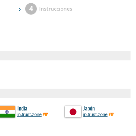
›
4
Instrucciones
India
Japón
in.trust.zone
jp.trust.zone
VIP
VIP