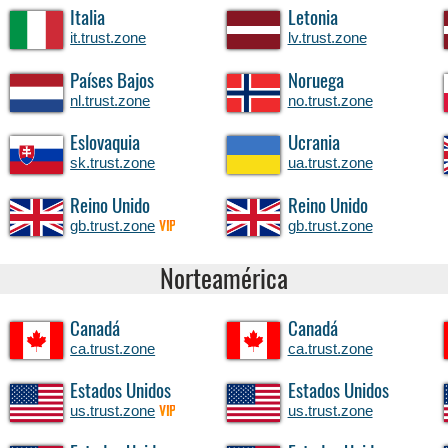
Italia
Letonia
it.trust.zone
lv.trust.zone
Países Bajos
Noruega
nl.trust.zone
no.trust.zone
Eslovaquia
Ucrania
sk.trust.zone
ua.trust.zone
Reino Unido
Reino Unido
gb.trust.zone
gb.trust.zone
VIP
Norteamérica
Canadá
Canadá
ca.trust.zone
ca.trust.zone
Estados Unidos
Estados Unidos
us.trust.zone
us.trust.zone
VIP