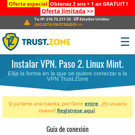
Oferta especial
Obtenez 2 ans + 1 an GRATUIT !
Oferta limitada
>>
Tu IP:
216.73.217.33
·
Estados Unidos
·
¡NO ESTÁ PROTEGIDO!
>>
☰
Instalar VPN. Paso 2. Linux Mint.
Elija la forma en la que se quiere conectar a la
VPN Trust.Zone
Si ya tiene una cuenta, por favor
entre
. ¿Es usuario
nuevo?
Regístrese aquí
.
Guía de conexión