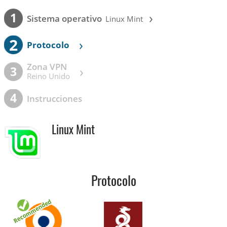
›
1
Sistema operativo
Linux Mint
2
›
Protocolo
Zona VPN
›
3
Reino Unido
4
Instrucciones
Linux Mint
Protocolo