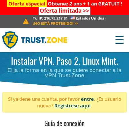
Oferta especial
Obtenez 2 ans + 1 an GRATUIT !
Oferta limitada
>>
Tu IP:
216.73.217.81
·
Estados Unidos
·
¡NO ESTÁ PROTEGIDO!
>>
☰
Instalar VPN. Paso 2. Linux Mint.
Elija la forma en la que se quiere conectar a la
VPN Trust.Zone
Si ya tiene una cuenta, por favor
entre
. ¿Es usuario
nuevo?
Regístrese aquí
.
Guía de conexión