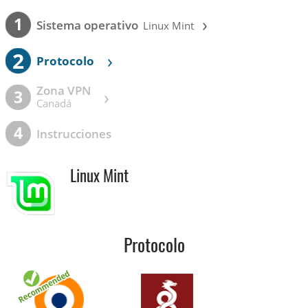
›
1
Sistema operativo
Linux Mint
2
›
Protocolo
Zona VPN
›
3
Canadá
4
Instrucciones
Linux Mint
Protocolo