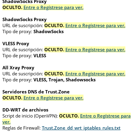
ShadowSocks Proxy
OCULTO.
Entre o Regístrese para ver.
ShadowSocks Proxy
URL de suscripción:
OCULTO.
Entre o Regístrese para ver.
Tipo de proxy:
ShadowSocks
VLESS Proxy
URL de suscripción:
OCULTO.
Entre o Regístrese para ver.
Tipo de proxy:
VLESS
All Xray Proxy
URL de suscripción:
OCULTO.
Entre o Regístrese para ver.
Tipo de proxy:
VLESS, Trojan, Shadowsocks
Servidores DNS de Trust.Zone
OCULTO.
Entre o Regístrese para ver.
DD-WRT de archivos
Script de inicio (OpenVPN):
OCULTO.
Entre o Regístrese para
ver.
Reglas de Firewall:
Trust.Zone_dd_wrt_iptables_rules.txt