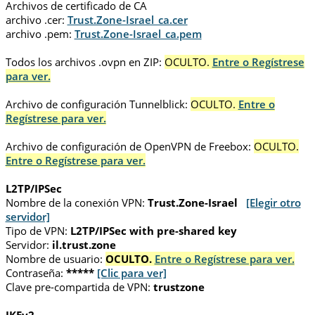
Archivos de certificado de CA
archivo .cer:
Trust.Zone-Israel_ca.cer
archivo .pem:
Trust.Zone-Israel_ca.pem
Todos los archivos .ovpn en ZIP:
OCULTO.
Entre o Regístrese
para ver.
Archivo de configuración Tunnelblick:
OCULTO.
Entre o
Regístrese para ver.
Archivo de configuración de OpenVPN de Freebox:
OCULTO.
Entre o Regístrese para ver.
L2TP/IPSec
Nombre de la conexión VPN:
Trust.Zone-Israel
[Elegir otro
servidor]
Tipo de VPN:
L2TP/IPSec with pre-shared key
Servidor:
il.trust.zone
Nombre de usuario:
OCULTO.
Entre o Regístrese para ver.
Contraseña:
*****
[Clic para ver]
Clave pre-compartida de VPN:
trustzone