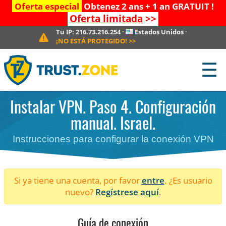
Oferta especial
Obtenez 2 ans + 1 an GRATUIT !
Oferta limitada
>>
Tu IP:
216.73.216.254
·
Estados Unidos
·
¡NO ESTÁ PROTEGIDO!
>>
☰
Instalar VPN. Paso 4. Configuración
manual. Israel.
Instrucciones para configurar la conexión VPN
Si ya tiene una cuenta, por favor
entre
. ¿Es usuario
nuevo?
Regístrese aquí
.
Guía de conexión