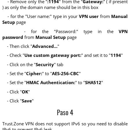
- Remove only the "
:1194
" from the "
Gateway:
" ( if present
) as only the domain name should be in this box
- for the "User name:" type in your
VPN user
from
Manual
Setup
page
- for the "Password:" type in the
VPN
password
from
Manual Setup
page
- Then click "
Advanced...
"
- Check "
Use custom gateway port:
" and set it to "
1194
"
- Click on the "
Security
" tab
- Set the "
Cipher:
" to "
AES-256-CBC
"
- Set the "
HMAC Authentication:
" to "
SHA512
"
- Click "
OK
"
- Click "
Save
"
Paso 4
Trust.Zone VPN does not support IPv6 so you need to disable
IPv6 to prevent IPv6 leak.