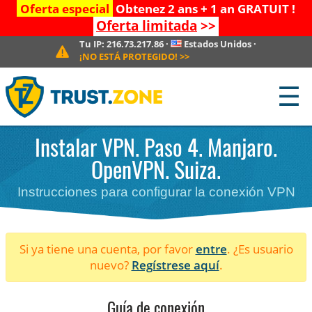
Oferta especial
Obtenez 2 ans + 1 an GRATUIT !
Oferta limitada
>>
Tu IP:
216.73.217.86
·
Estados Unidos
·
¡NO ESTÁ PROTEGIDO!
>>
☰
Instalar VPN. Paso 4. Manjaro.
OpenVPN. Suiza.
Instrucciones para configurar la conexión VPN
Si ya tiene una cuenta, por favor
entre
. ¿Es usuario
nuevo?
Regístrese aquí
.
Guía de conexión