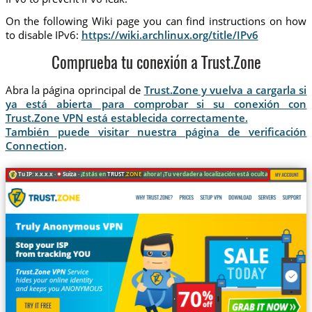
On the following Wiki page you can find instructions on how
to disable IPv6:
https://wiki.archlinux.org/title/IPv6
Comprueba tu conexión a Trust.Zone
Abra la página oprincipal de
Trust.Zone y vuelva a cargarla si
ya está abierta para comprobar si su conexión con
Trust.Zone VPN está establecida correctamente.
También puede visitar nuestra página de verificación
Connection
.
Tu IP: x.x.x.x ·
Suiza ·
¡Estás en
TRUST
.ZONE
ahora! ¡Tu verdadera localización está oculta!