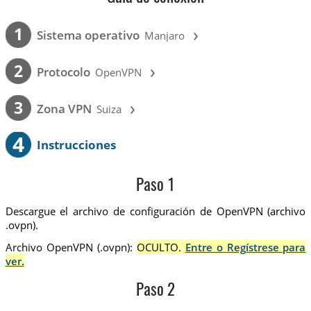
›
1
Sistema operativo
Manjaro
›
2
Protocolo
OpenVPN
›
3
Zona VPN
Suiza
4
Instrucciones
Paso 1
Descargue el archivo de configuración de OpenVPN (archivo
.ovpn).
Archivo OpenVPN (.ovpn):
OCULTO.
Entre o Regístrese para
ver.
Paso 2