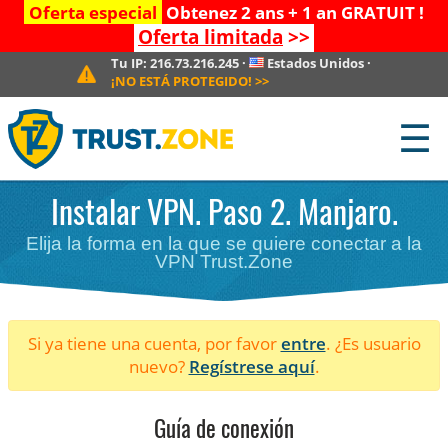
Oferta especial
Obtenez 2 ans + 1 an GRATUIT !
Oferta limitada
>>
Tu IP:
216.73.216.245
·
Estados Unidos
·
¡NO ESTÁ PROTEGIDO!
>>
☰
Instalar VPN. Paso 2. Manjaro.
Elija la forma en la que se quiere conectar a la
VPN Trust.Zone
Si ya tiene una cuenta, por favor
entre
. ¿Es usuario
nuevo?
Regístrese aquí
.
Guía de conexión