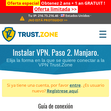
Oferta especial
Obtenez 2 ans + 1 an GRATUIT !
Oferta limitada
>>
Tu IP:
216.73.216.46
·
Estados Unidos
·
¡NO ESTÁ PROTEGIDO!
>>
☰
Instalar VPN. Paso 2. Manjaro.
Elija la forma en la que se quiere conectar a la
VPN Trust.Zone
Si ya tiene una cuenta, por favor
entre
. ¿Es usuario
nuevo?
Regístrese aquí
.
Guía de conexión