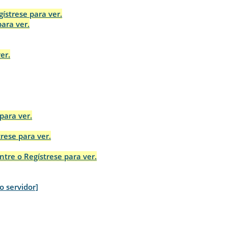
gístrese para ver.
para ver.
er.
para ver.
trese para ver.
ntre o Regístrese para ver.
ro servidor]