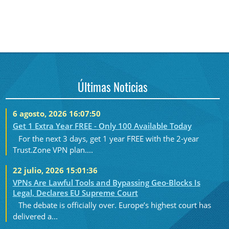
Últimas Noticias
6 agosto, 2026 16:07:50
Get 1 Extra Year FREE - Only 100 Available Today
For the next 3 days, get 1 year FREE with the 2-year
Trust.Zone VPN plan....
22 julio, 2026 15:01:36
VPNs Are Lawful Tools and Bypassing Geo-Blocks Is
Legal, Declares EU Supreme Court
The debate is officially over. Europe’s highest court has
delivered a...