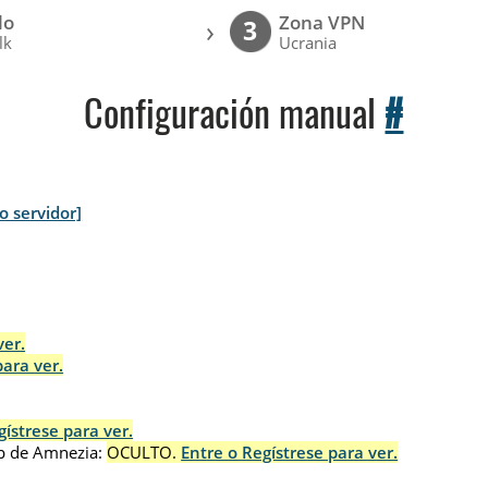
lo
Zona VPN
›
3
lk
Ucrania
Configuración manual
#
ro servidor]
ver.
para ver.
gístrese para ver.
p de Amnezia:
OCULTO.
Entre o Regístrese para ver.