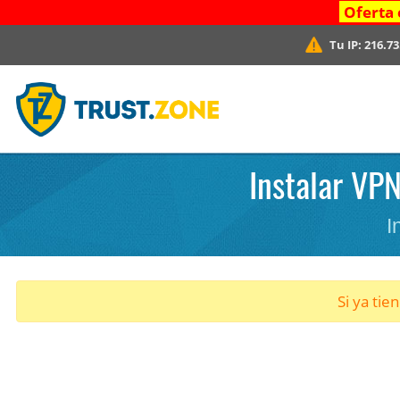
Oferta 
Tu IP:
216.73
Instalar VPN
I
Si ya tie