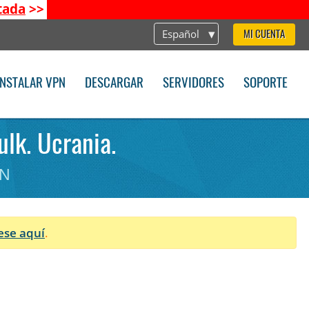
tada
>>
Español
MI CUENTA
INSTALAR VPN
DESCARGAR
SERVIDORES
SOPORTE
ulk. Ucrania.
PN
ese aquí
.