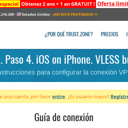
Oferta limi
especial
Obtenez 2 ans + 1 an GRATUIT !
.216.200
·
Estados Unidos
·
¡NO ESTÁ PROTEGIDO!
>>
¿POR QUÉ TRUST.ZONE?
PRECIOS
. Paso 4. iOS on iPhone. VLESS b
nstrucciones para configurar la conexión V
ne una cuenta, por favor
entre
. ¿Es usuario nuevo?
Regístr
Guía de conexión