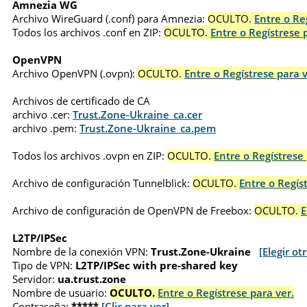
Amnezia WG
Archivo WireGuard (.conf) para Amnezia:
OCULTO.
Entre o Re
Todos los archivos .conf en ZIP:
OCULTO.
Entre o Regístrese 
OpenVPN
Archivo OpenVPN (.ovpn):
OCULTO.
Entre o Regístrese para v
Archivos de certificado de CA
archivo .cer:
Trust.Zone-Ukraine_ca.cer
archivo .pem:
Trust.Zone-Ukraine_ca.pem
Todos los archivos .ovpn en ZIP:
OCULTO.
Entre o Regístrese 
Archivo de configuración Tunnelblick:
OCULTO.
Entre o Regís
Archivo de configuración de OpenVPN de Freebox:
OCULTO.
E
L2TP/IPSec
Nombre de la conexión VPN:
Trust.Zone-Ukraine
[Elegir ot
Tipo de VPN:
L2TP/IPSec with pre-shared key
Servidor:
ua.trust.zone
Nombre de usuario:
OCULTO.
Entre o Regístrese para ver.
Contraseña:
*****
[Clic para ver]