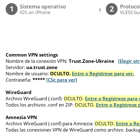
Sistema operativo
Protoco
›
1
2
iOS on iPhone
VLESS bu
Common VPN settings
Nombre de la conexión VPN:
Trust.Zone-Ukraine
[Elegir ot
Servidor:
ua.trust.zone
Nombre de usuario:
OCULTO.
Entre o Regístrese para ver.
Contraseña:
*****
[Clic para ver]
WireGuard
Archivo WireGuard (.conf):
OCULTO.
Entre o Regístrese para 
Todos los archivos .conf en ZIP:
OCULTO.
Entre o Regístrese 
Amnezia VPN
Archivo WireGuard (.conf) para Amnezia:
OCULTO.
Entre o Re
Todas las conexiones VPN de WireGuard como archivo .backu