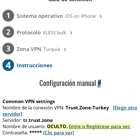
›
1
Sistema operativo
iOS on iPhone
›
2
Protocolo
VLESS bulk
›
3
Zona VPN
Turquía
4
Instrucciones
Configuración manual
#
Common VPN settings
Nombre de la conexión VPN:
Trust.Zone-Turkey
[Elegir otro
servidor]
Servidor:
tr.trust.zone
Nombre de usuario:
OCULTO.
Entre o Regístrese para ver.
Contraseña:
*****
[Clic para ver]