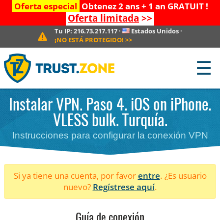
Oferta especial
Obtenez 2 ans + 1 an GRATUIT !
Oferta limitada
>>
Tu IP:
216.73.217.117
·
Estados Unidos
·
¡NO ESTÁ PROTEGIDO!
>>
☰
Instalar VPN. Paso 4. iOS on iPhone.
VLESS bulk. Turquía.
Instrucciones para configurar la conexión VPN
Si ya tiene una cuenta, por favor
entre
. ¿Es usuario
nuevo?
Regístrese aquí
.
Guía de conexión