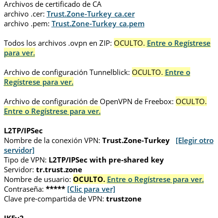
Archivos de certificado de CA
archivo .cer:
Trust.Zone-Turkey_ca.cer
archivo .pem:
Trust.Zone-Turkey_ca.pem
Todos los archivos .ovpn en ZIP:
OCULTO.
Entre o Regístrese
para ver.
Archivo de configuración Tunnelblick:
OCULTO.
Entre o
Regístrese para ver.
Archivo de configuración de OpenVPN de Freebox:
OCULTO.
Entre o Regístrese para ver.
L2TP/IPSec
Nombre de la conexión VPN:
Trust.Zone-Turkey
[Elegir otro
servidor]
Tipo de VPN:
L2TP/IPSec with pre-shared key
Servidor:
tr.trust.zone
Nombre de usuario:
OCULTO.
Entre o Regístrese para ver.
Contraseña:
*****
[Clic para ver]
Clave pre-compartida de VPN:
trustzone