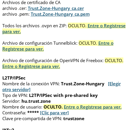
Archivos de certificado de CA
archivo .cer:
Trust.Zone-Hungary_ca.cer
archivo .pem:
Trust.Zone-Hungary_ca.pem
Todos los archivos .ovpn en ZIP:
OCULTO.
Entre o Regístrese
para ver.
Archivo de configuración Tunnelblick:
OCULTO.
Entre o
Regístrese para ver.
Archivo de configuración de OpenVPN de Freebox:
OCULTO.
Entre o Regístrese para ver.
L2TP/IPSec
Nombre de la conexión VPN:
Trust.Zone-Hungary
[Elegir
otro servidor]
Tipo de VPN:
L2TP/IPSec with pre-shared key
Servidor:
hu.trust.zone
Nombre de usuario:
OCULTO.
Entre o Regístrese para ver.
Contraseña:
*****
[Clic para ver]
Clave pre-compartida de VPN:
trustzone