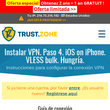
Oferta especial
Obtenez 2 ans + 1 an GRATUIT !
Oferta limitada
>>
Tu IP:
216.73.216.192
·
Estados Unidos
·
¡NO ESTÁ PROTEGIDO!
>>
☰
Instalar VPN. Paso 4. iOS on iPhone.
VLESS bulk. Hungría.
Instrucciones para configurar la conexión VPN
Si ya tiene una cuenta, por favor
entre
. ¿Es usuario
nuevo?
Regístrese aquí
.
Guía de conexión