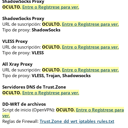
ShadowSocks Proxy
OCULTO.
Entre o Regístrese para ver.
ShadowSocks Proxy
URL de suscripción:
OCULTO.
Entre o Regístrese para ver.
Tipo de proxy:
ShadowSocks
VLESS Proxy
URL de suscripción:
OCULTO.
Entre o Regístrese para ver.
Tipo de proxy:
VLESS
All Xray Proxy
URL de suscripción:
OCULTO.
Entre o Regístrese para ver.
Tipo de proxy:
VLESS, Trojan, Shadowsocks
Servidores DNS de Trust.Zone
OCULTO.
Entre o Regístrese para ver.
DD-WRT de archivos
Script de inicio (OpenVPN):
OCULTO.
Entre o Regístrese para
ver.
Reglas de Firewall:
Trust.Zone_dd_wrt_iptables_rules.txt