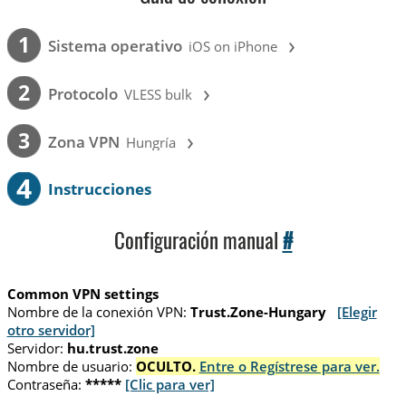
›
1
Sistema operativo
iOS on iPhone
›
2
Protocolo
VLESS bulk
›
3
Zona VPN
Hungría
4
Instrucciones
Configuración manual
#
Common VPN settings
Nombre de la conexión VPN:
Trust.Zone-Hungary
[Elegir
otro servidor]
Servidor:
hu.trust.zone
Nombre de usuario:
OCULTO.
Entre o Regístrese para ver.
Contraseña:
*****
[Clic para ver]