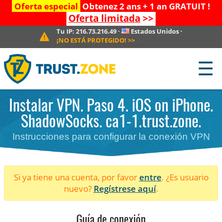
Oferta especial
Obtenez 2 ans + 1 an GRATUIT !
Oferta limitada
>>
Tu IP:
216.73.216.49
·
Estados Unidos
·
¡NO ESTÁ PROTEGIDO!
>>
☰
Instalar VPN. Paso 4. iOS on iPhone.
ShadowSocks. ca1-1.trust.zone.
Instrucciones para configurar la conexión VPN
Si ya tiene una cuenta, por favor
entre
. ¿Es usuario
nuevo?
Regístrese aquí
.
Guía de conexión