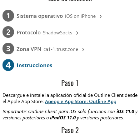
›
1
Sistema operativo
iOS on iPhone
›
2
Protocolo
ShadowSocks
›
3
Zona VPN
ca1-1.trust.zone
4
Instrucciones
Paso 1
Descargue e instale la aplicación oficial de Outline Client desde
el Apple App Store:
Apeople App Store: Outline App
Importante: Outline Client para iOS solo funciona con
iOS 11.0
y
versiones posteriores o
iPadOS 11.0
y versiones posteriores.
Paso 2