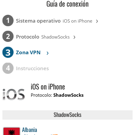
Guía de conexión
›
1
Sistema operativo
iOS on iPhone
›
2
Protocolo
ShadowSocks
3
›
Zona VPN
4
Instrucciones
iOS on iPhone
Protocolo:
ShadowSocks
ShadowSocks
Albania