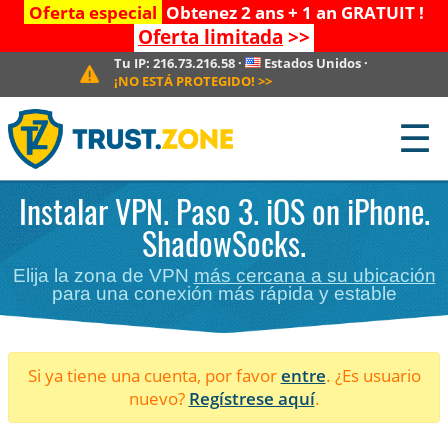
Oferta especial
Obtenez 2 ans + 1 an GRATUIT !
Oferta limitada
>>
Tu IP:
216.73.216.58
·
Estados Unidos
·
¡NO ESTÁ PROTEGIDO!
>>
☰
Instalar VPN. Paso 3. iOS on iPhone.
ShadowSocks.
Elija la zona de VPN
más cercana a su ubicación
para una conexión más rápida y estable
Si ya tiene una cuenta, por favor
entre
. ¿Es usuario
nuevo?
Regístrese aquí
.