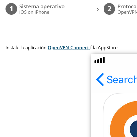
Sistema operativo
Protoco
›
1
2
iOS on iPhone
OpenVP
Instale la aplicación
OpenVPN Connect
f la AppStore.