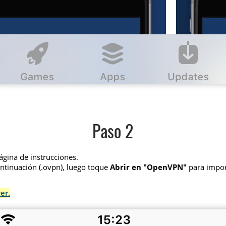
Paso 2
página de instrucciones.
ntinuación (.ovpn), luego toque
Abrir en "OpenVPN"
para import
er.