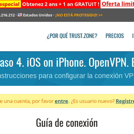
Oferta limi
especial
Obtenez 2 ans + 1 an GRATUIT !
.216.212
·
Estados Unidos
·
¡NO ESTÁ PROTEGIDO!
>>
¿POR QUÉ TRUST.ZONE?
PRECIOS
Paso 4. iOS on iPhone. OpenVPN. 
nstrucciones para configurar la conexión V
ne una cuenta, por favor
entre
. ¿Es usuario nuevo?
Regístr
Guía de conexión