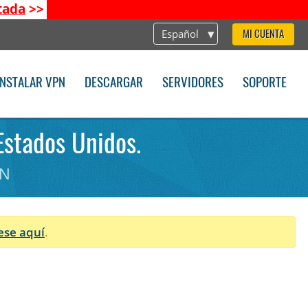
tada
>>
Español
MI CUENTA
INSTALAR VPN
DESCARGAR
SERVIDORES
SOPORTE
Estados Unidos.
PN
ese aquí
.