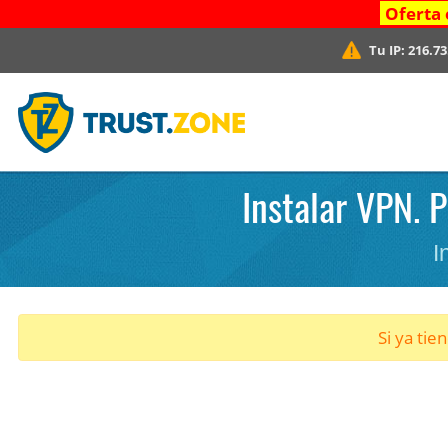
Oferta 
Tu IP:
216.73
Instalar VPN. 
I
Si ya tie