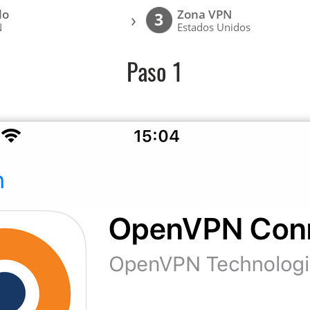
lo
Zona VPN
›
3
N
Estados Unidos
Paso 1