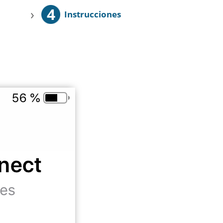
4
›
Instrucciones