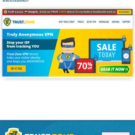
Tu IP: x.x.x.x ·
Hungría ·
¡Estás en
TRUST
.ZONE
ahora! ¡Tu verdadera localización está oculta!