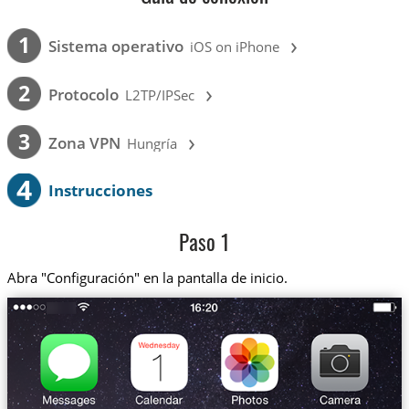
›
1
Sistema operativo
iOS on iPhone
›
2
Protocolo
L2TP/IPSec
›
3
Zona VPN
Hungría
4
Instrucciones
Paso 1
Abra "Configuración" en la pantalla de inicio.