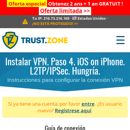
Oferta especial
Obtenez 2 ans + 1 an GRATUIT !
Oferta limitada
>>
Tu IP:
216.73.216.165
·
Estados Unidos
·
¡NO ESTÁ PROTEGIDO!
>>
☰
Instalar VPN. Paso 4. iOS on iPhone.
L2TP/IPSec. Hungría.
Instrucciones para configurar la conexión VPN
Si ya tiene una cuenta, por favor
entre
. ¿Es usuario
nuevo?
Regístrese aquí
.
Guía de conexión