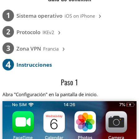
›
1
Sistema operativo
iOS on iPhone
›
2
Protocolo
IKEv2
›
3
Zona VPN
Francia
4
Instrucciones
Paso 1
Abra "Configuración" en la pantalla de inicio.