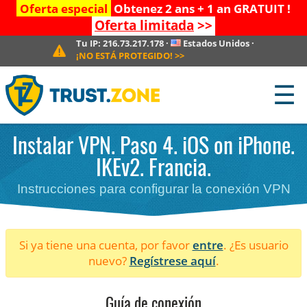
Oferta especial
Obtenez 2 ans + 1 an GRATUIT !
Oferta limitada
>>
Tu IP:
216.73.217.178
·
Estados Unidos
·
¡NO ESTÁ PROTEGIDO!
>>
☰
Instalar VPN. Paso 4. iOS on iPhone.
IKEv2. Francia.
Instrucciones para configurar la conexión VPN
Si ya tiene una cuenta, por favor
entre
. ¿Es usuario
nuevo?
Regístrese aquí
.
Guía de conexión