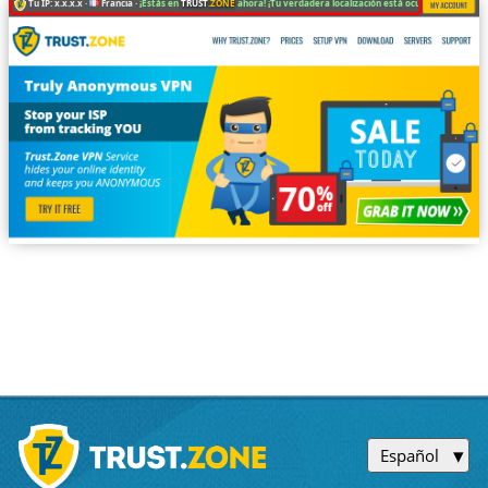
Tu IP: x.x.x.x ·
Francia ·
¡Estás en
TRUST
.ZONE
ahora! ¡Tu verdadera localización está oculta!
Español