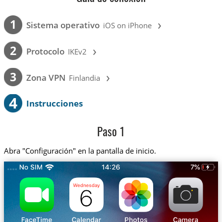
›
1
Sistema operativo
iOS on iPhone
›
2
Protocolo
IKEv2
›
3
Zona VPN
Finlandia
4
Instrucciones
Paso 1
Abra "Configuración" en la pantalla de inicio.