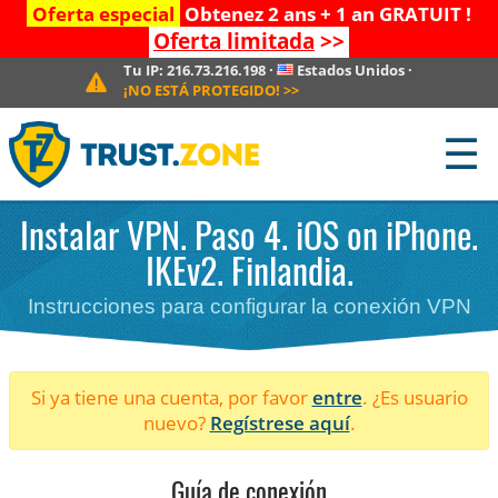
Oferta especial
Obtenez 2 ans + 1 an GRATUIT !
Oferta limitada
>>
Tu IP:
216.73.216.198
·
Estados Unidos
·
¡NO ESTÁ PROTEGIDO!
>>
☰
Instalar VPN. Paso 4. iOS on iPhone.
IKEv2. Finlandia.
Instrucciones para configurar la conexión VPN
Si ya tiene una cuenta, por favor
entre
. ¿Es usuario
nuevo?
Regístrese aquí
.
Guía de conexión