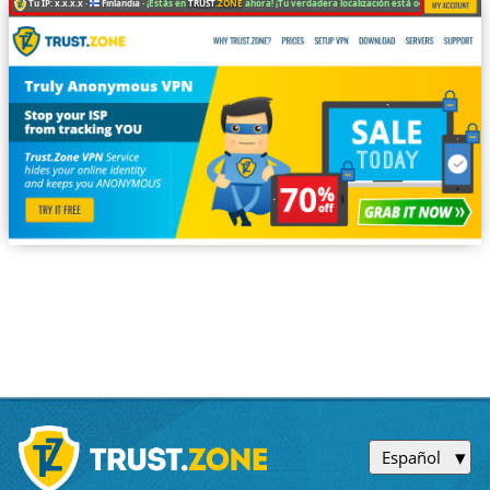
Tu IP: x.x.x.x ·
Finlandia ·
¡Estás en
TRUST
.ZONE
ahora! ¡Tu verdadera localización está oculta!
Español