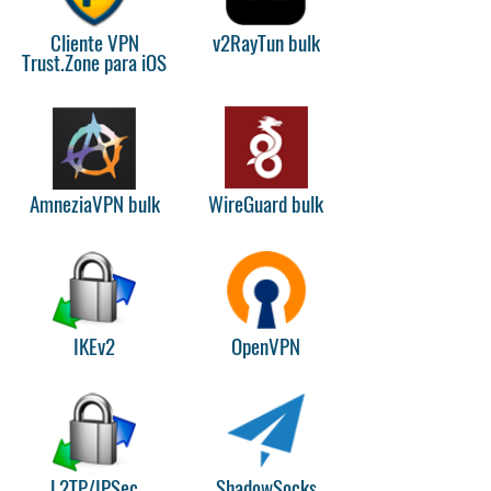
Cliente VPN
v2RayTun bulk
Trust.Zone para iOS
AmneziaVPN bulk
WireGuard bulk
IKEv2
OpenVPN
L2TP/IPSec
ShadowSocks