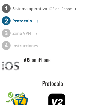
›
1
Sistema operativo
iOS on iPhone
2
›
Protocolo
›
3
Zona VPN
4
Instrucciones
iOS on iPhone
Protocolo