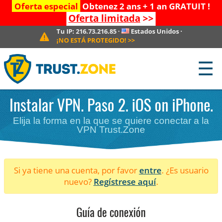
Oferta especial
Obtenez 2 ans + 1 an GRATUIT !
Oferta limitada
>>
Tu IP:
216.73.216.85
·
Estados Unidos
·
¡NO ESTÁ PROTEGIDO!
>>
☰
Instalar VPN. Paso 2. iOS on iPhone.
Elija la forma en la que se quiere conectar a la
VPN Trust.Zone
Si ya tiene una cuenta, por favor
entre
. ¿Es usuario
nuevo?
Regístrese aquí
.
Guía de conexión