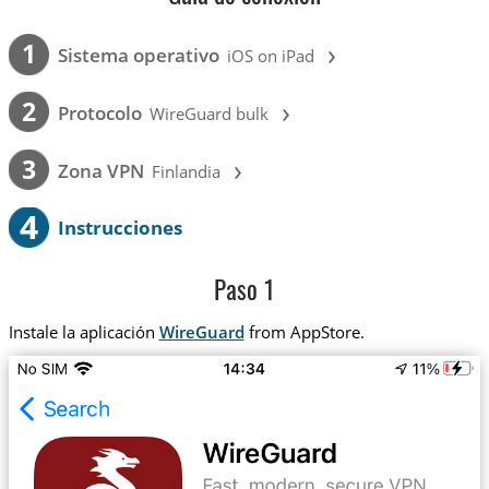
›
1
Sistema operativo
iOS on iPad
›
2
Protocolo
WireGuard bulk
›
3
Zona VPN
Finlandia
4
Instrucciones
Paso 1
Instale la aplicación
WireGuard
from AppStore.