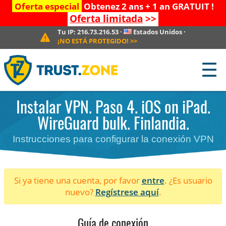
Oferta especial
Obtenez 2 ans + 1 an GRATUIT !
Oferta limitada
>>
Tu IP:
216.73.216.53
·
Estados Unidos
·
¡NO ESTÁ PROTEGIDO!
>>
☰
Instalar VPN. Paso 4. iOS on iPad.
WireGuard bulk. Finlandia.
Instrucciones para configurar la conexión VPN
Si ya tiene una cuenta, por favor
entre
. ¿Es usuario
nuevo?
Regístrese aquí
.
Guía de conexión