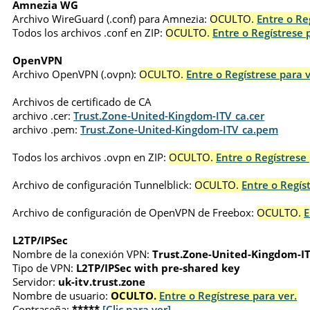
Amnezia WG
Archivo WireGuard (.conf) para Amnezia:
OCULTO.
Entre o Re
Todos los archivos .conf en ZIP:
OCULTO.
Entre o Regístrese 
OpenVPN
Archivo OpenVPN (.ovpn):
OCULTO.
Entre o Regístrese para v
Archivos de certificado de CA
archivo .cer:
Trust.Zone-United-Kingdom-ITV_ca.cer
archivo .pem:
Trust.Zone-United-Kingdom-ITV_ca.pem
Todos los archivos .ovpn en ZIP:
OCULTO.
Entre o Regístrese 
Archivo de configuración Tunnelblick:
OCULTO.
Entre o Regís
Archivo de configuración de OpenVPN de Freebox:
OCULTO.
E
L2TP/IPSec
Nombre de la conexión VPN:
Trust.Zone-United-Kingdom-I
Tipo de VPN:
L2TP/IPSec with pre-shared key
Servidor:
uk-itv.trust.zone
Nombre de usuario:
OCULTO.
Entre o Regístrese para ver.
Contraseña:
*****
[Clic para ver]