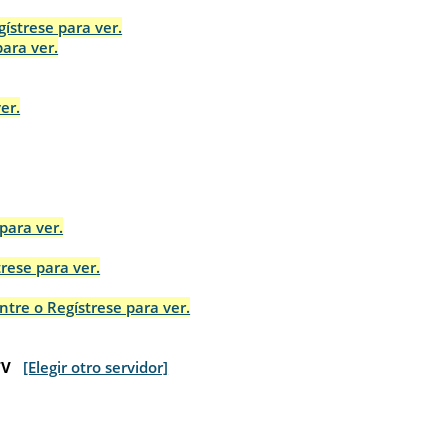
gístrese para ver.
para ver.
er.
para ver.
trese para ver.
ntre o Regístrese para ver.
TV
[Elegir otro servidor]