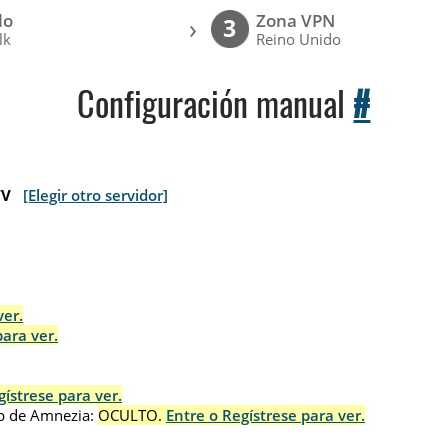
lo
Zona VPN
›
3
lk
Reino Unido
Configuración manual
#
TV
[Elegir otro servidor]
ver.
para ver.
gístrese para ver.
p de Amnezia:
OCULTO.
Entre o Regístrese para ver.