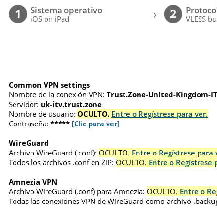
Sistema operativo
Protoco
›
1
2
iOS on iPad
VLESS bu
Common VPN settings
Nombre de la conexión VPN:
Trust.Zone-United-Kingdom-I
Servidor:
uk-itv.trust.zone
Nombre de usuario:
OCULTO.
Entre o Regístrese para ver.
Contraseña:
*****
[Clic para ver]
WireGuard
Archivo WireGuard (.conf):
OCULTO.
Entre o Regístrese para 
Todos los archivos .conf en ZIP:
OCULTO.
Entre o Regístrese 
Amnezia VPN
Archivo WireGuard (.conf) para Amnezia:
OCULTO.
Entre o Re
Todas las conexiones VPN de WireGuard como archivo .backu