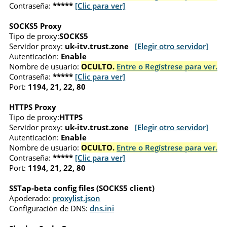
Contraseña:
*****
[Clic para ver]
SOCKS5 Proxy
Tipo de proxy:
SOCKS5
Servidor proxy:
uk-itv.trust.zone
[Elegir otro servidor]
Autenticación:
Enable
Nombre de usuario:
OCULTO.
Entre o Regístrese para ver.
Contraseña:
*****
[Clic para ver]
Port:
1194, 21, 22, 80
HTTPS Proxy
Tipo de proxy:
HTTPS
Servidor proxy:
uk-itv.trust.zone
[Elegir otro servidor]
Autenticación:
Enable
Nombre de usuario:
OCULTO.
Entre o Regístrese para ver.
Contraseña:
*****
[Clic para ver]
Port:
1194, 21, 22, 80
SSTap-beta config files (SOCKS5 client)
Apoderado:
proxylist.json
Configuración de DNS:
dns.ini