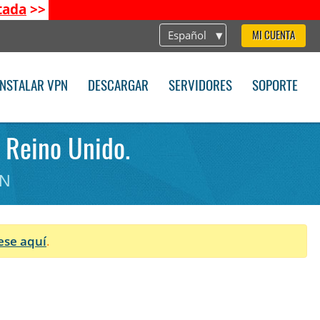
tada
>>
Español
MI CUENTA
INSTALAR VPN
DESCARGAR
SERVIDORES
SOPORTE
. Reino Unido.
PN
ese aquí
.