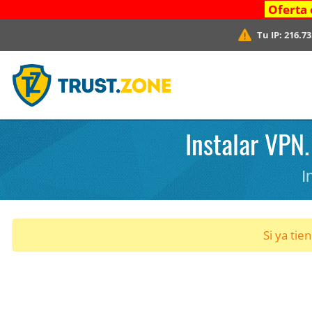
Oferta 
Tu IP:
216.73
Instalar VPN.
I
Si ya tie