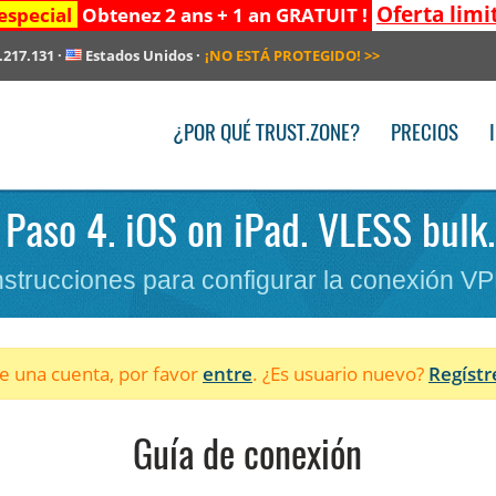
Oferta limi
especial
Obtenez 2 ans + 1 an GRATUIT !
.217.131
·
Estados Unidos
·
¡NO ESTÁ PROTEGIDO!
>>
¿POR QUÉ TRUST.ZONE?
PRECIOS
 Paso 4. iOS on iPad. VLESS bulk
nstrucciones para configurar la conexión V
ne una cuenta, por favor
entre
. ¿Es usuario nuevo?
Regístr
Guía de conexión