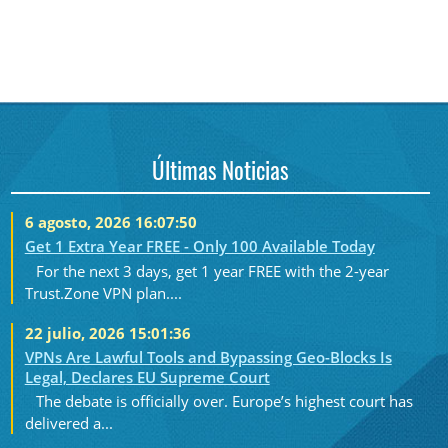
Últimas Noticias
6 agosto, 2026 16:07:50
Get 1 Extra Year FREE - Only 100 Available Today
For the next 3 days, get 1 year FREE with the 2-year
Trust.Zone VPN plan....
22 julio, 2026 15:01:36
VPNs Are Lawful Tools and Bypassing Geo-Blocks Is
Legal, Declares EU Supreme Court
The debate is officially over. Europe’s highest court has
delivered a...