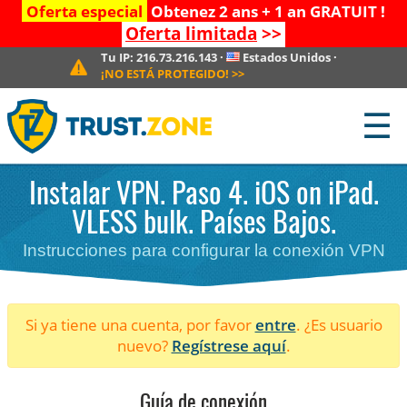
Oferta especial
Obtenez 2 ans + 1 an GRATUIT !
Oferta limitada
>>
Tu IP:
216.73.216.143
·
Estados Unidos
·
¡NO ESTÁ PROTEGIDO!
>>
☰
Instalar VPN. Paso 4. iOS on iPad.
VLESS bulk. Países Bajos.
Instrucciones para configurar la conexión VPN
Si ya tiene una cuenta, por favor
entre
. ¿Es usuario
nuevo?
Regístrese aquí
.
Guía de conexión