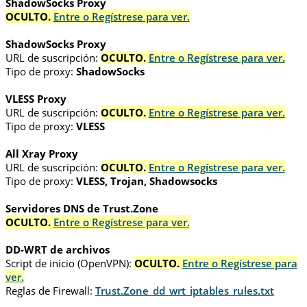
ShadowSocks Proxy
OCULTO.
Entre o Regístrese para ver.
ShadowSocks Proxy
URL de suscripción:
OCULTO.
Entre o Regístrese para ver.
Tipo de proxy:
ShadowSocks
VLESS Proxy
URL de suscripción:
OCULTO.
Entre o Regístrese para ver.
Tipo de proxy:
VLESS
All Xray Proxy
URL de suscripción:
OCULTO.
Entre o Regístrese para ver.
Tipo de proxy:
VLESS, Trojan, Shadowsocks
Servidores DNS de Trust.Zone
OCULTO.
Entre o Regístrese para ver.
DD-WRT de archivos
Script de inicio (OpenVPN):
OCULTO.
Entre o Regístrese para
ver.
Reglas de Firewall:
Trust.Zone_dd_wrt_iptables_rules.txt