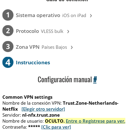
›
1
Sistema operativo
iOS on iPad
›
2
Protocolo
VLESS bulk
›
3
Zona VPN
Países Bajos
4
Instrucciones
Configuración manual
#
Common VPN settings
Nombre de la conexión VPN:
Trust.Zone-Netherlands-
Netflix
[Elegir otro servidor]
Servidor:
nl-nfx.trust.zone
Nombre de usuario:
OCULTO.
Entre o Regístrese para ver.
Contraseña:
*****
[Clic para ver]