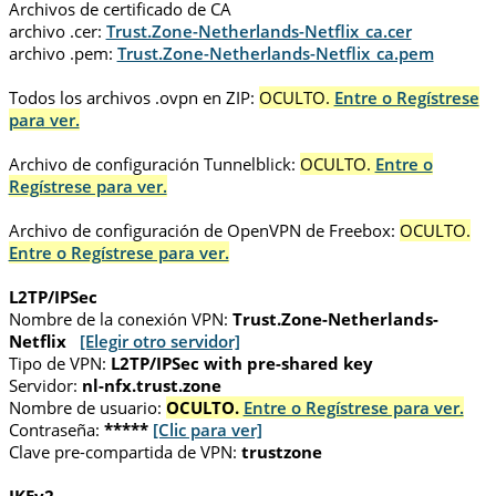
Archivos de certificado de CA
archivo .cer:
Trust.Zone-Netherlands-Netflix_ca.cer
archivo .pem:
Trust.Zone-Netherlands-Netflix_ca.pem
Todos los archivos .ovpn en ZIP:
OCULTO.
Entre o Regístrese
para ver.
Archivo de configuración Tunnelblick:
OCULTO.
Entre o
Regístrese para ver.
Archivo de configuración de OpenVPN de Freebox:
OCULTO.
Entre o Regístrese para ver.
L2TP/IPSec
Nombre de la conexión VPN:
Trust.Zone-Netherlands-
Netflix
[Elegir otro servidor]
Tipo de VPN:
L2TP/IPSec with pre-shared key
Servidor:
nl-nfx.trust.zone
Nombre de usuario:
OCULTO.
Entre o Regístrese para ver.
Contraseña:
*****
[Clic para ver]
Clave pre-compartida de VPN:
trustzone