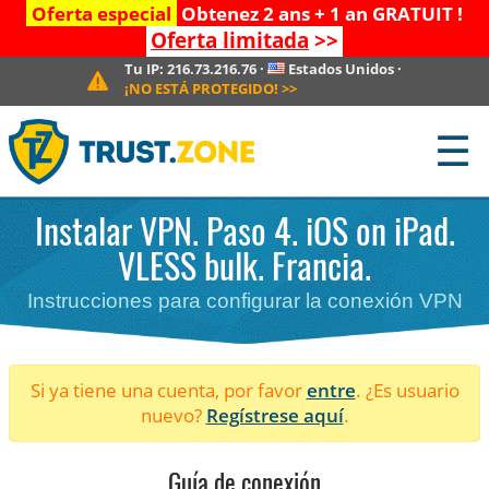
Oferta especial
Obtenez 2 ans + 1 an GRATUIT !
Oferta limitada
>>
Tu IP:
216.73.216.76
·
Estados Unidos
·
¡NO ESTÁ PROTEGIDO!
>>
☰
Instalar VPN. Paso 4. iOS on iPad.
VLESS bulk. Francia.
Instrucciones para configurar la conexión VPN
Si ya tiene una cuenta, por favor
entre
. ¿Es usuario
nuevo?
Regístrese aquí
.
Guía de conexión