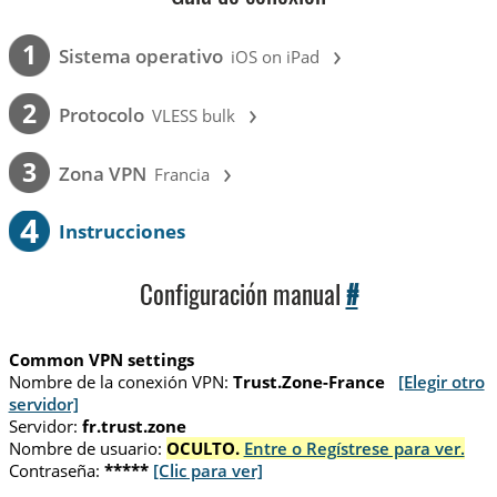
›
1
Sistema operativo
iOS on iPad
›
2
Protocolo
VLESS bulk
›
3
Zona VPN
Francia
4
Instrucciones
Configuración manual
#
Common VPN settings
Nombre de la conexión VPN:
Trust.Zone-France
[Elegir otro
servidor]
Servidor:
fr.trust.zone
Nombre de usuario:
OCULTO.
Entre o Regístrese para ver.
Contraseña:
*****
[Clic para ver]