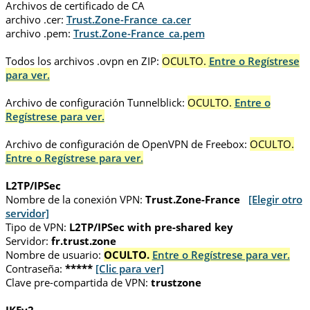
Archivos de certificado de CA
archivo .cer:
Trust.Zone-France_ca.cer
archivo .pem:
Trust.Zone-France_ca.pem
Todos los archivos .ovpn en ZIP:
OCULTO.
Entre o Regístrese
para ver.
Archivo de configuración Tunnelblick:
OCULTO.
Entre o
Regístrese para ver.
Archivo de configuración de OpenVPN de Freebox:
OCULTO.
Entre o Regístrese para ver.
L2TP/IPSec
Nombre de la conexión VPN:
Trust.Zone-France
[Elegir otro
servidor]
Tipo de VPN:
L2TP/IPSec with pre-shared key
Servidor:
fr.trust.zone
Nombre de usuario:
OCULTO.
Entre o Regístrese para ver.
Contraseña:
*****
[Clic para ver]
Clave pre-compartida de VPN:
trustzone