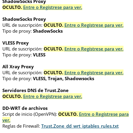
ShadowSocks Proxy
OCULTO.
Entre o Regístrese para ver.
ShadowSocks Proxy
URL de suscripción:
OCULTO.
Entre o Regístrese para ver.
Tipo de proxy:
ShadowSocks
VLESS Proxy
URL de suscripción:
OCULTO.
Entre o Regístrese para ver.
Tipo de proxy:
VLESS
All Xray Proxy
URL de suscripción:
OCULTO.
Entre o Regístrese para ver.
Tipo de proxy:
VLESS, Trojan, Shadowsocks
Servidores DNS de Trust.Zone
OCULTO.
Entre o Regístrese para ver.
DD-WRT de archivos
Script de inicio (OpenVPN):
OCULTO.
Entre o Regístrese para
ver.
Reglas de Firewall:
Trust.Zone_dd_wrt_iptables_rules.txt