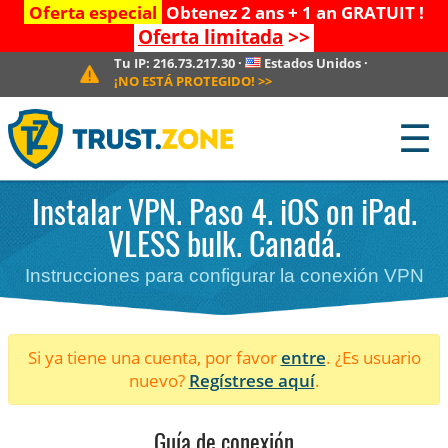
Oferta especial
Obtenez 2 ans + 1 an GRATUIT !
Oferta limitada
>>
Tu IP:
216.73.217.30
·
Estados Unidos
·
¡NO ESTÁ PROTEGIDO!
>>
☰
Instalar VPN. Paso 4. iOS on iPad.
VLESS bulk. Canadá.
Instrucciones para configurar la conexión VPN
Si ya tiene una cuenta, por favor
entre
. ¿Es usuario
nuevo?
Regístrese aquí
.
Guía de conexión