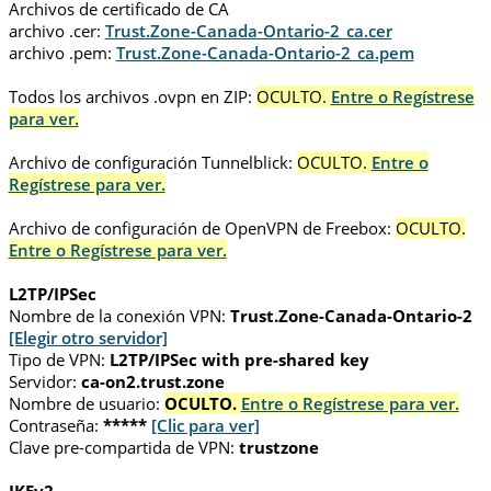
Archivos de certificado de CA
archivo .cer:
Trust.Zone-Canada-Ontario-2_ca.cer
archivo .pem:
Trust.Zone-Canada-Ontario-2_ca.pem
Todos los archivos .ovpn en ZIP:
OCULTO.
Entre o Regístrese
para ver.
Archivo de configuración Tunnelblick:
OCULTO.
Entre o
Regístrese para ver.
Archivo de configuración de OpenVPN de Freebox:
OCULTO.
Entre o Regístrese para ver.
L2TP/IPSec
Nombre de la conexión VPN:
Trust.Zone-Canada-Ontario-2
[Elegir otro servidor]
Tipo de VPN:
L2TP/IPSec with pre-shared key
Servidor:
ca-on2.trust.zone
Nombre de usuario:
OCULTO.
Entre o Regístrese para ver.
Contraseña:
*****
[Clic para ver]
Clave pre-compartida de VPN:
trustzone