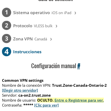
›
1
Sistema operativo
iOS on iPad
›
2
Protocolo
VLESS bulk
›
3
Zona VPN
Canadá
4
Instrucciones
Configuración manual
#
Common VPN settings
Nombre de la conexión VPN:
Trust.Zone-Canada-Ontario-2
[Elegir otro servidor]
Servidor:
ca-on2.trust.zone
Nombre de usuario:
OCULTO.
Entre o Regístrese para ver.
Contraseña:
*****
[Clic para ver]