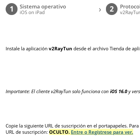
Sistema operativo
Protoco
›
1
2
iOS on iPad
v2RayTun
Instale la aplicación
v2RayTun
desde el archivo Tienda de apl
Importante: El cliente v2RayTun solo funciona con
iOS 16.0
y vers
Copie la siguiente URL de suscripción en el portapapeles. Para
URL de suscripción:
OCULTO.
Entre o Regístrese para ver.