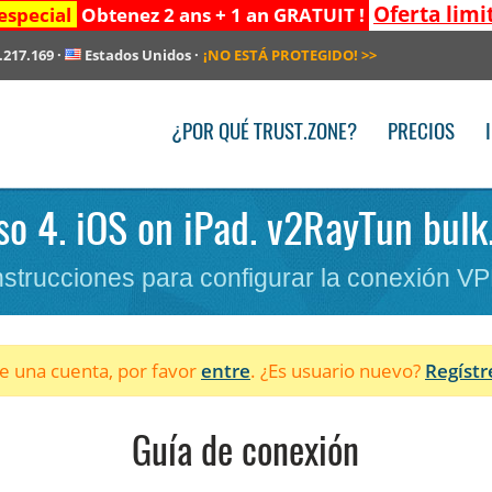
Oferta limi
especial
Obtenez 2 ans + 1 an GRATUIT !
.217.169
·
Estados Unidos
·
¡NO ESTÁ PROTEGIDO!
>>
¿POR QUÉ TRUST.ZONE?
PRECIOS
so 4. iOS on iPad. v2RayTun bulk
nstrucciones para configurar la conexión V
ne una cuenta, por favor
entre
. ¿Es usuario nuevo?
Regístr
Guía de conexión