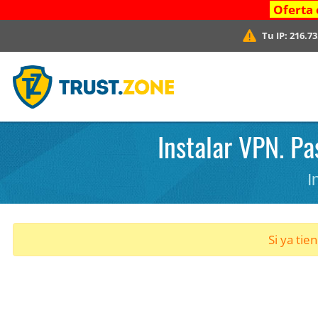
Oferta 
Tu IP:
216.73
Instalar VPN. Pa
I
Si ya tie