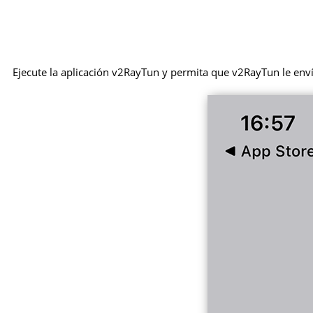
Ejecute la aplicación v2RayTun y permita que v2RayTun le enví