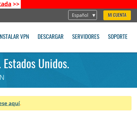
tada
>>
Español
MI CUENTA
INSTALAR VPN
DESCARGAR
SERVIDORES
SOPORTE
. Estados Unidos.
PN
ese aquí
.