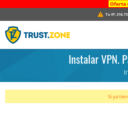
Oferta 
Tu IP:
216.73
Instalar VPN. P
I
Si ya tie