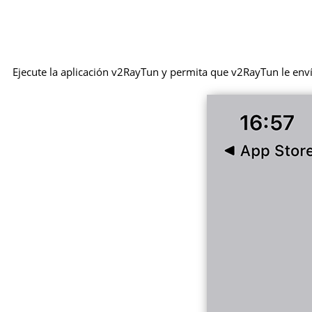
Ejecute la aplicación v2RayTun y permita que v2RayTun le enví