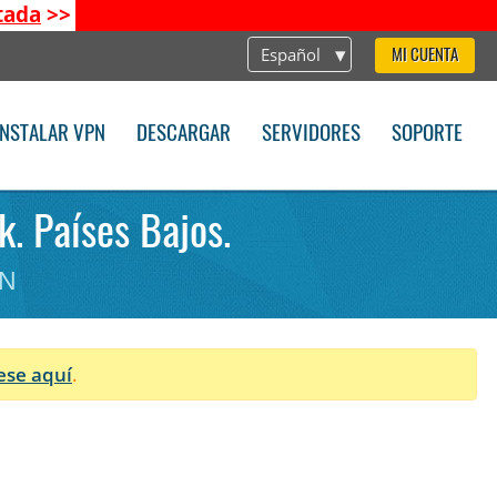
tada
>>
Español
MI CUENTA
INSTALAR VPN
DESCARGAR
SERVIDORES
SOPORTE
k. Países Bajos.
PN
ese aquí
.