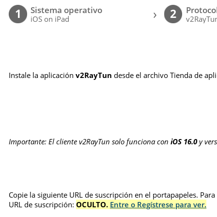
Sistema operativo
Protoco
›
1
2
iOS on iPad
v2RayTun
Instale la aplicación
v2RayTun
desde el archivo Tienda de apl
Importante: El cliente v2RayTun solo funciona con
iOS 16.0
y vers
Copie la siguiente URL de suscripción en el portapapeles. Para
URL de suscripción:
OCULTO.
Entre o Regístrese para ver.