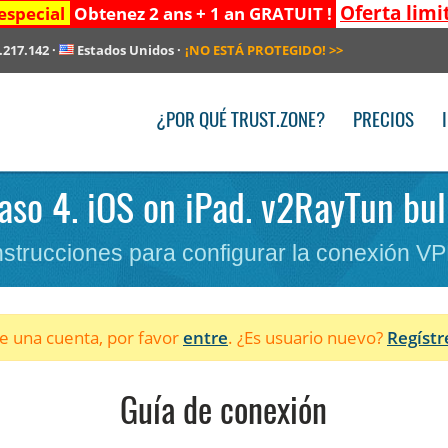
Oferta limi
especial
Obtenez 2 ans + 1 an GRATUIT !
.217.142
·
Estados Unidos
·
¡NO ESTÁ PROTEGIDO!
>>
¿POR QUÉ TRUST.ZONE?
PRECIOS
aso 4. iOS on iPad. v2RayTun bul
nstrucciones para configurar la conexión V
ne una cuenta, por favor
entre
. ¿Es usuario nuevo?
Regístr
Guía de conexión