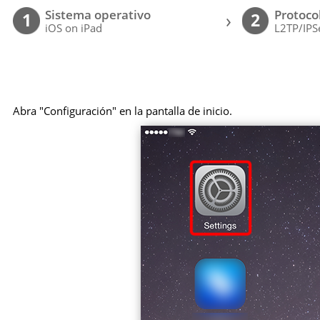
Sistema operativo
Protoco
›
1
2
iOS on iPad
L2TP/IPS
Abra "Configuración" en la pantalla de inicio.