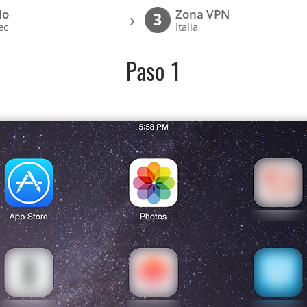
lo
Zona VPN
›
3
ec
Italia
Paso 1