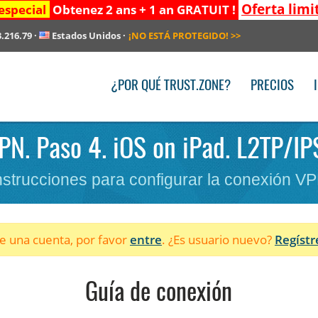
Oferta limi
especial
Obtenez 2 ans + 1 an GRATUIT !
3.216.79
·
Estados Unidos
·
¡NO ESTÁ PROTEGIDO!
>>
¿POR QUÉ TRUST.ZONE?
PRECIOS
PN. Paso 4. iOS on iPad. L2TP/IPS
nstrucciones para configurar la conexión V
ne una cuenta, por favor
entre
. ¿Es usuario nuevo?
Regístr
Guía de conexión