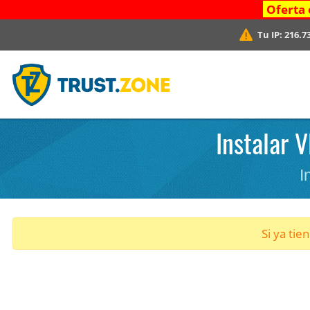
Oferta 
Tu IP:
216.7
Instalar V
I
Si ya tie