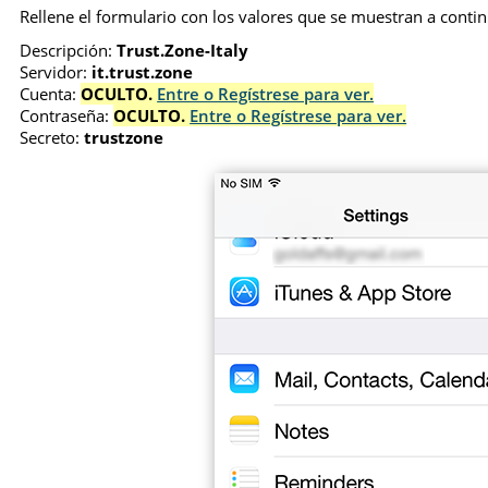
Rellene el formulario con los valores que se muestran a continu
Descripción:
Trust.Zone-Italy
Servidor:
it.trust.zone
Cuenta:
OCULTO.
Entre o Regístrese para ver.
Contraseña:
OCULTO.
Entre o Regístrese para ver.
Secreto:
trustzone