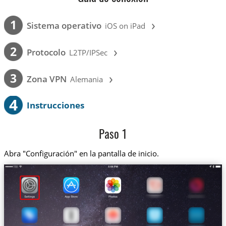
›
1
Sistema operativo
iOS on iPad
›
2
Protocolo
L2TP/IPSec
›
3
Zona VPN
Alemania
4
Instrucciones
Paso 1
Abra "Configuración" en la pantalla de inicio.