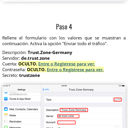
Paso 4
Rellene el formulario con los valores que se muestran a
continuación. Activa la opción "Enviar todo el tráfico".
Descripción:
Trust.Zone-Germany
Servidor:
de.trust.zone
Cuenta:
OCULTO.
Entre o Regístrese para ver.
Contraseña:
OCULTO.
Entre o Regístrese para ver.
Secreto:
trustzone
Trust.Zone-Germany
Trust.Zone-Germany
de.trust.zone