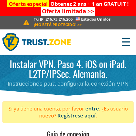
Oferta especial
Obtenez 2 ans + 1 an GRATUIT !
Oferta limitada
>>
Tu IP:
216.73.216.206
·
Estados Unidos
·
¡NO ESTÁ PROTEGIDO!
>>
☰
Instalar VPN. Paso 4. iOS on iPad.
L2TP/IPSec. Alemania.
Instrucciones para configurar la conexión VPN
Si ya tiene una cuenta, por favor
entre
. ¿Es usuario
nuevo?
Regístrese aquí
.
Guía de conexión