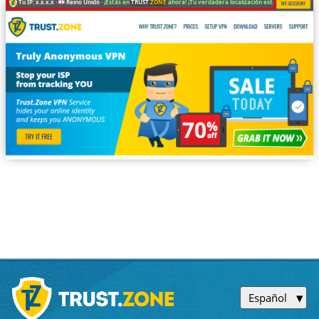
Tu IP: x.x.x.x ·
Reino Unido ·
¡Estás en
TRUST
.ZONE
ahora! ¡Tu verdadera localización está oculta!
Español