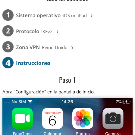
›
1
Sistema operativo
iOS on iPad
›
2
Protocolo
IKEv2
›
3
Zona VPN
Reino Unido
4
Instrucciones
Paso 1
Abra "Configuración" en la pantalla de inicio.