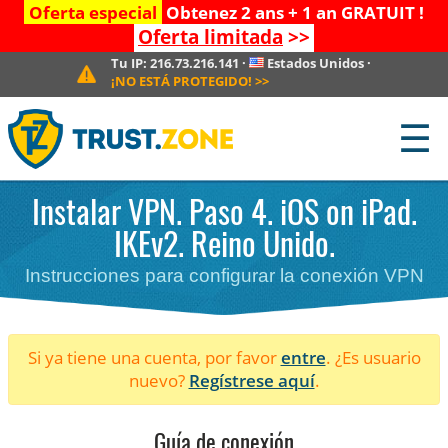
Oferta especial
Obtenez 2 ans + 1 an GRATUIT !
Oferta limitada
>>
Tu IP:
216.73.216.141
·
Estados Unidos
·
¡NO ESTÁ PROTEGIDO!
>>
☰
Instalar VPN. Paso 4. iOS on iPad.
IKEv2. Reino Unido.
Instrucciones para configurar la conexión VPN
Si ya tiene una cuenta, por favor
entre
. ¿Es usuario
nuevo?
Regístrese aquí
.
Guía de conexión