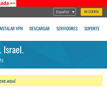
tada
>>
Español
MI CUENTA
INSTALAR VPN
DESCARGAR
SERVIDORES
SOPORTE
 Israel.
PN
ese aquí
.