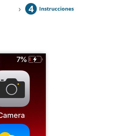
4
›
Instrucciones