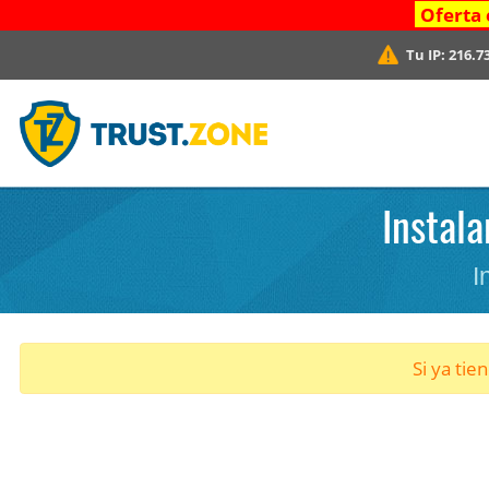
Oferta 
Tu IP:
216.7
Instala
I
Si ya tie