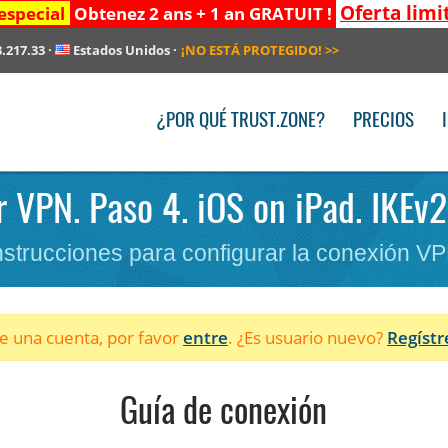
Oferta limi
especial
Obtenez 2 ans + 1 an GRATUIT !
3.217.33
·
Estados Unidos
·
¡NO ESTÁ PROTEGIDO!
>>
¿POR QUÉ TRUST.ZONE?
PRECIOS
r VPN. Paso 4. iOS on iPad. IKEv2.
nstrucciones para configurar la conexión V
ne una cuenta, por favor
entre
. ¿Es usuario nuevo?
Regístr
Guía de conexión