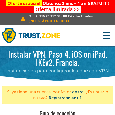
Oferta especial
Obtenez 2 ans + 1 an GRATUIT !
Oferta limitada
>>
Tu IP:
216.73.217.38
·
Estados Unidos
·
¡NO ESTÁ PROTEGIDO!
>>
☰
Instalar VPN. Paso 4. iOS on iPad.
IKEv2. Francia.
Instrucciones para configurar la conexión VPN
Si ya tiene una cuenta, por favor
entre
. ¿Es usuario
nuevo?
Regístrese aquí
.
Guía de conexión