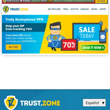
Tu IP: x.x.x.x ·
Francia ·
¡Estás en
TRUST
.ZONE
ahora! ¡Tu verdadera localización está oculta!
Español