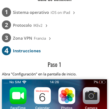
›
1
Sistema operativo
iOS on iPad
›
2
Protocolo
IKEv2
›
3
Zona VPN
Francia
4
Instrucciones
Paso 1
Abra "Configuración" en la pantalla de inicio.