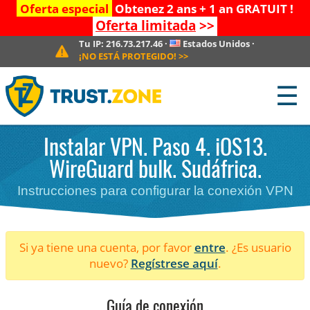
Oferta especial
Obtenez 2 ans + 1 an GRATUIT !
Oferta limitada
>>
Tu IP:
216.73.217.46
·
Estados Unidos
·
¡NO ESTÁ PROTEGIDO!
>>
☰
Instalar VPN. Paso 4. iOS13.
WireGuard bulk. Sudáfrica.
Instrucciones para configurar la conexión VPN
Si ya tiene una cuenta, por favor
entre
. ¿Es usuario
nuevo?
Regístrese aquí
.
Guía de conexión