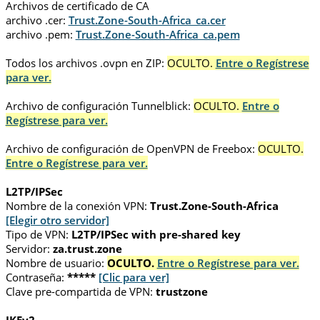
Archivos de certificado de CA
archivo .cer:
Trust.Zone-South-Africa_ca.cer
archivo .pem:
Trust.Zone-South-Africa_ca.pem
Todos los archivos .ovpn en ZIP:
OCULTO.
Entre o Regístrese
para ver.
Archivo de configuración Tunnelblick:
OCULTO.
Entre o
Regístrese para ver.
Archivo de configuración de OpenVPN de Freebox:
OCULTO.
Entre o Regístrese para ver.
L2TP/IPSec
Nombre de la conexión VPN:
Trust.Zone-South-Africa
[Elegir otro servidor]
Tipo de VPN:
L2TP/IPSec with pre-shared key
Servidor:
za.trust.zone
Nombre de usuario:
OCULTO.
Entre o Regístrese para ver.
Contraseña:
*****
[Clic para ver]
Clave pre-compartida de VPN:
trustzone