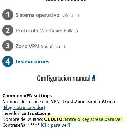
›
1
Sistema operativo
iOS13
›
2
Protocolo
WireGuard bulk
›
3
Zona VPN
Sudáfrica
4
Instrucciones
Configuración manual
#
Common VPN settings
Nombre de la conexión VPN:
Trust.Zone-South-Africa
[Elegir otro servidor]
Servidor:
za.trust.zone
Nombre de usuario:
OCULTO.
Entre o Regístrese para ver.
Contraseña:
*****
[Clic para ver]