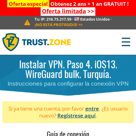
Oferta especial
Obtenez 2 ans + 1 an GRATUIT !
Oferta limitada
>>
Tu IP:
216.73.217.59
·
Estados Unidos
·
¡NO ESTÁ PROTEGIDO!
>>
☰
Instalar VPN. Paso 4. iOS13.
WireGuard bulk. Turquía.
Instrucciones para configurar la conexión VPN
Si ya tiene una cuenta, por favor
entre
. ¿Es usuario
nuevo?
Regístrese aquí
.
Guía de conexión