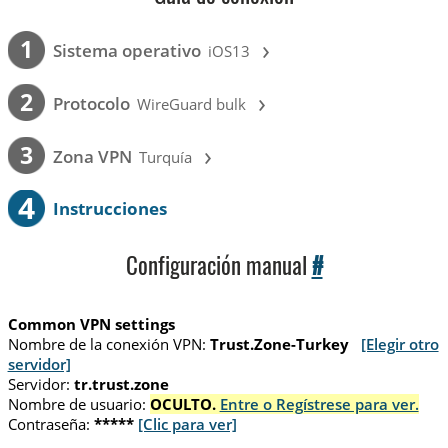
›
1
Sistema operativo
iOS13
›
2
Protocolo
WireGuard bulk
›
3
Zona VPN
Turquía
4
Instrucciones
Configuración manual
#
Common VPN settings
Nombre de la conexión VPN:
Trust.Zone-Turkey
[Elegir otro
servidor]
Servidor:
tr.trust.zone
Nombre de usuario:
OCULTO.
Entre o Regístrese para ver.
Contraseña:
*****
[Clic para ver]