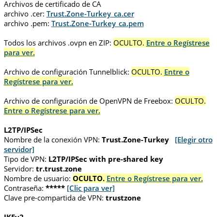
Archivos de certificado de CA
archivo .cer:
Trust.Zone-Turkey_ca.cer
archivo .pem:
Trust.Zone-Turkey_ca.pem
Todos los archivos .ovpn en ZIP:
OCULTO.
Entre o Regístrese
para ver.
Archivo de configuración Tunnelblick:
OCULTO.
Entre o
Regístrese para ver.
Archivo de configuración de OpenVPN de Freebox:
OCULTO.
Entre o Regístrese para ver.
L2TP/IPSec
Nombre de la conexión VPN:
Trust.Zone-Turkey
[Elegir otro
servidor]
Tipo de VPN:
L2TP/IPSec with pre-shared key
Servidor:
tr.trust.zone
Nombre de usuario:
OCULTO.
Entre o Regístrese para ver.
Contraseña:
*****
[Clic para ver]
Clave pre-compartida de VPN:
trustzone