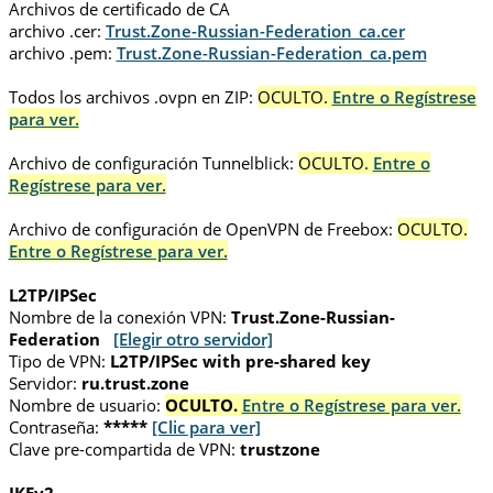
Archivos de certificado de CA
archivo .cer:
Trust.Zone-Russian-Federation_ca.cer
archivo .pem:
Trust.Zone-Russian-Federation_ca.pem
Todos los archivos .ovpn en ZIP:
OCULTO.
Entre o Regístrese
para ver.
Archivo de configuración Tunnelblick:
OCULTO.
Entre o
Regístrese para ver.
Archivo de configuración de OpenVPN de Freebox:
OCULTO.
Entre o Regístrese para ver.
L2TP/IPSec
Nombre de la conexión VPN:
Trust.Zone-Russian-
Federation
[Elegir otro servidor]
Tipo de VPN:
L2TP/IPSec with pre-shared key
Servidor:
ru.trust.zone
Nombre de usuario:
OCULTO.
Entre o Regístrese para ver.
Contraseña:
*****
[Clic para ver]
Clave pre-compartida de VPN:
trustzone