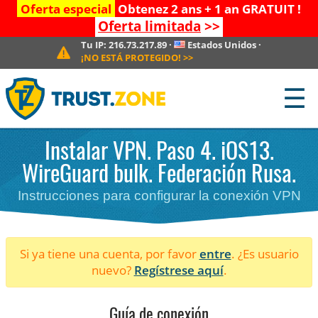
Oferta especial
Obtenez 2 ans + 1 an GRATUIT !
Oferta limitada
>>
Tu IP:
216.73.217.89
·
Estados Unidos
·
¡NO ESTÁ PROTEGIDO!
>>
☰
Instalar VPN. Paso 4. iOS13.
WireGuard bulk. Federación Rusa.
Instrucciones para configurar la conexión VPN
Si ya tiene una cuenta, por favor
entre
. ¿Es usuario
nuevo?
Regístrese aquí
.
Guía de conexión