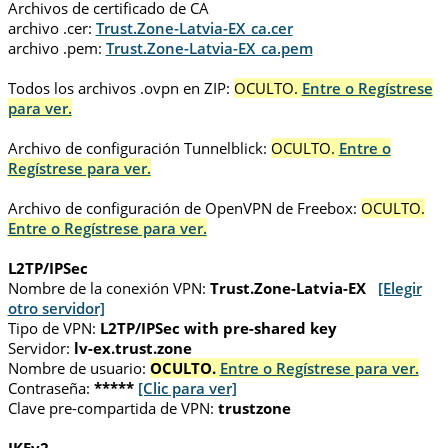
Archivos de certificado de CA
archivo .cer:
Trust.Zone-Latvia-EX_ca.cer
archivo .pem:
Trust.Zone-Latvia-EX_ca.pem
Todos los archivos .ovpn en ZIP:
OCULTO.
Entre o Regístrese
para ver.
Archivo de configuración Tunnelblick:
OCULTO.
Entre o
Regístrese para ver.
Archivo de configuración de OpenVPN de Freebox:
OCULTO.
Entre o Regístrese para ver.
L2TP/IPSec
Nombre de la conexión VPN:
Trust.Zone-Latvia-EX
[Elegir
otro servidor]
Tipo de VPN:
L2TP/IPSec with pre-shared key
Servidor:
lv-ex.trust.zone
Nombre de usuario:
OCULTO.
Entre o Regístrese para ver.
Contraseña:
*****
[Clic para ver]
Clave pre-compartida de VPN:
trustzone