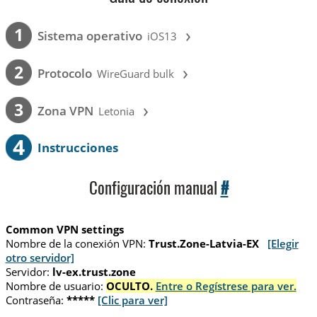
›
1
Sistema operativo
iOS13
›
2
Protocolo
WireGuard bulk
›
3
Zona VPN
Letonia
4
Instrucciones
Configuración manual
#
Common VPN settings
Nombre de la conexión VPN:
Trust.Zone-Latvia-EX
[Elegir
otro servidor]
Servidor:
lv-ex.trust.zone
Nombre de usuario:
OCULTO.
Entre o Regístrese para ver.
Contraseña:
*****
[Clic para ver]