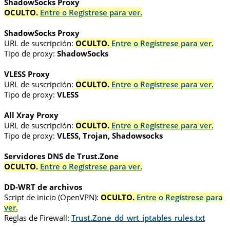
ShadowSocks Proxy
OCULTO.
Entre o Regístrese para ver.
ShadowSocks Proxy
URL de suscripción:
OCULTO.
Entre o Regístrese para ver.
Tipo de proxy:
ShadowSocks
VLESS Proxy
URL de suscripción:
OCULTO.
Entre o Regístrese para ver.
Tipo de proxy:
VLESS
All Xray Proxy
URL de suscripción:
OCULTO.
Entre o Regístrese para ver.
Tipo de proxy:
VLESS, Trojan, Shadowsocks
Servidores DNS de Trust.Zone
OCULTO.
Entre o Regístrese para ver.
DD-WRT de archivos
Script de inicio (OpenVPN):
OCULTO.
Entre o Regístrese para
ver.
Reglas de Firewall:
Trust.Zone_dd_wrt_iptables_rules.txt