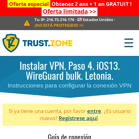
Oferta especial
Obtenez 2 ans + 1 an GRATUIT !
Oferta limitada
>>
Tu IP:
216.73.216.176
·
Estados Unidos
·
¡NO ESTÁ PROTEGIDO!
>>
☰
Instalar VPN. Paso 4. iOS13.
WireGuard bulk. Letonia.
Instrucciones para configurar la conexión VPN
Si ya tiene una cuenta, por favor
entre
. ¿Es usuario
nuevo?
Regístrese aquí
.
Guía de conexión