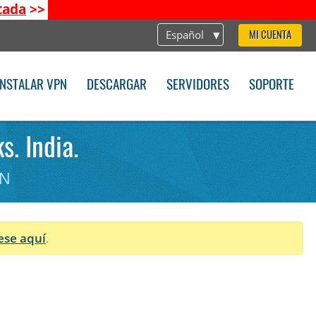
tada
>>
Español
MI CUENTA
INSTALAR VPN
DESCARGAR
SERVIDORES
SOPORTE
. India.
PN
ese aquí
.