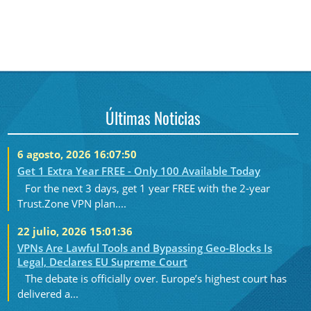
Últimas Noticias
6 agosto, 2026 16:07:50
Get 1 Extra Year FREE - Only 100 Available Today
For the next 3 days, get 1 year FREE with the 2-year
Trust.Zone VPN plan....
22 julio, 2026 15:01:36
VPNs Are Lawful Tools and Bypassing Geo-Blocks Is
Legal, Declares EU Supreme Court
The debate is officially over. Europe’s highest court has
delivered a...