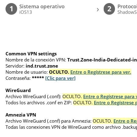
Sistema operativo
Protoco
›
1
2
iOS13
ShadowS
Common VPN settings
Nombre de la conexión VPN:
Trust.Zone-India-Dedicated-i
Servidor:
ind.trust.zone
Nombre de usuario:
OCULTO.
Entre o Regístrese para ver.
Contraseña:
*****
[Clic para ver]
WireGuard
Archivo WireGuard (.conf):
OCULTO.
Entre o Regístrese para 
Todos los archivos .conf en ZIP:
OCULTO.
Entre o Regístrese 
Amnezia VPN
Archivo WireGuard (.conf) para Amnezia:
OCULTO.
Entre o Re
Todas las conexiones VPN de WireGuard como archivo .backu