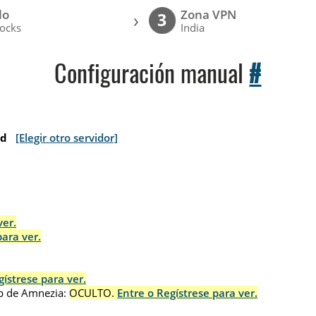
lo
Zona VPN
›
3
ocks
India
Configuración manual
#
nd
[Elegir otro servidor]
ver.
para ver.
gístrese para ver.
p de Amnezia:
OCULTO.
Entre o Regístrese para ver.