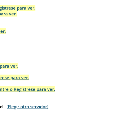
gístrese para ver.
para ver.
er.
para ver.
trese para ver.
ntre o Regístrese para ver.
nd
[Elegir otro servidor]