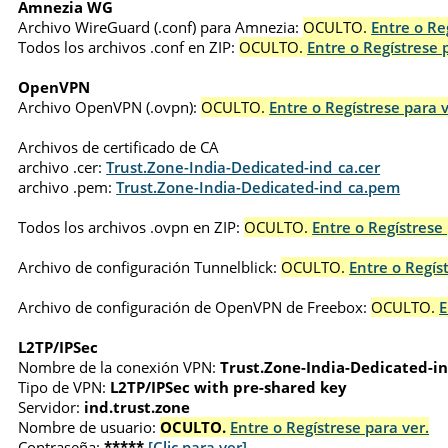
Amnezia WG
Archivo WireGuard (.conf) para Amnezia:
OCULTO.
Entre o Re
Todos los archivos .conf en ZIP:
OCULTO.
Entre o Regístrese 
OpenVPN
Archivo OpenVPN (.ovpn):
OCULTO.
Entre o Regístrese para v
Archivos de certificado de CA
archivo .cer:
Trust.Zone-India-Dedicated-ind_ca.cer
archivo .pem:
Trust.Zone-India-Dedicated-ind_ca.pem
Todos los archivos .ovpn en ZIP:
OCULTO.
Entre o Regístrese 
Archivo de configuración Tunnelblick:
OCULTO.
Entre o Regís
Archivo de configuración de OpenVPN de Freebox:
OCULTO.
E
L2TP/IPSec
Nombre de la conexión VPN:
Trust.Zone-India-Dedicated-i
Tipo de VPN:
L2TP/IPSec with pre-shared key
Servidor:
ind.trust.zone
Nombre de usuario:
OCULTO.
Entre o Regístrese para ver.
Contraseña:
*****
[Clic para ver]