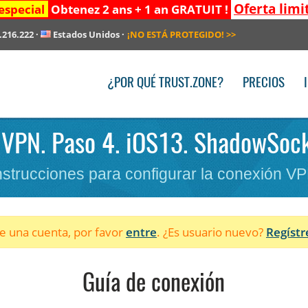
Oferta limi
especial
Obtenez 2 ans + 1 an GRATUIT !
.216.222
·
Estados Unidos
·
¡NO ESTÁ PROTEGIDO!
>>
¿POR QUÉ TRUST.ZONE?
PRECIOS
r VPN. Paso 4. iOS13. ShadowSocks
nstrucciones para configurar la conexión V
ne una cuenta, por favor
entre
. ¿Es usuario nuevo?
Regístr
Guía de conexión