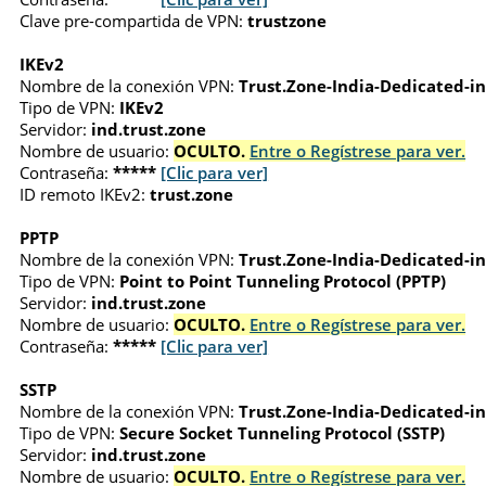
Clave pre-compartida de VPN:
trustzone
IKEv2
Nombre de la conexión VPN:
Trust.Zone-India-Dedicated-i
Tipo de VPN:
IKEv2
Servidor:
ind.trust.zone
Nombre de usuario:
OCULTO.
Entre o Regístrese para ver.
Contraseña:
*****
[Clic para ver]
ID remoto IKEv2:
trust.zone
PPTP
Nombre de la conexión VPN:
Trust.Zone-India-Dedicated-i
Tipo de VPN:
Point to Point Tunneling Protocol (PPTP)
Servidor:
ind.trust.zone
Nombre de usuario:
OCULTO.
Entre o Regístrese para ver.
Contraseña:
*****
[Clic para ver]
SSTP
Nombre de la conexión VPN:
Trust.Zone-India-Dedicated-i
Tipo de VPN:
Secure Socket Tunneling Protocol (SSTP)
Servidor:
ind.trust.zone
Nombre de usuario:
OCULTO.
Entre o Regístrese para ver.