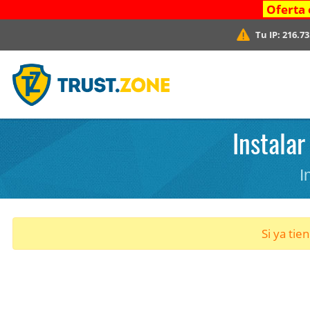
Oferta 
Tu IP:
216.73
Instala
I
Si ya tie