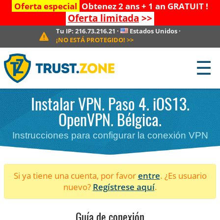
Oferta especial
Obtenez 2 ans + 1 an GRATUIT !
Oferta limitada
>>
Tu IP:
216.73.216.21
·
Estados Unidos
·
¡NO ESTÁ PROTEGIDO!
>>
☰
Instalar VPN. Paso 4. iOS13.
OpenVPN. Bélgica.
Instrucciones para configurar la conexión VPN
Si ya tiene una cuenta, por favor
entre
. ¿Es usuario
nuevo?
Regístrese aquí
.
Guía de conexión