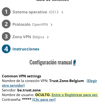
›
1
Sistema operativo
iOS13
›
2
Protocolo
OpenVPN
›
3
Zona VPN
Bélgica
4
Instrucciones
Configuración manual
#
Common VPN settings
Nombre de la conexión VPN:
Trust.Zone-Belgium
[Elegir
otro servidor]
Servidor:
be.trust.zone
Nombre de usuario:
OCULTO.
Entre o Regístrese para ver.
Contraseña:
*****
[Clic para ver]