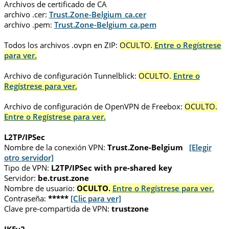
Archivos de certificado de CA
archivo .cer:
Trust.Zone-Belgium_ca.cer
archivo .pem:
Trust.Zone-Belgium_ca.pem
Todos los archivos .ovpn en ZIP:
OCULTO.
Entre o Regístrese
para ver.
Archivo de configuración Tunnelblick:
OCULTO.
Entre o
Regístrese para ver.
Archivo de configuración de OpenVPN de Freebox:
OCULTO.
Entre o Regístrese para ver.
L2TP/IPSec
Nombre de la conexión VPN:
Trust.Zone-Belgium
[Elegir
otro servidor]
Tipo de VPN:
L2TP/IPSec with pre-shared key
Servidor:
be.trust.zone
Nombre de usuario:
OCULTO.
Entre o Regístrese para ver.
Contraseña:
*****
[Clic para ver]
Clave pre-compartida de VPN:
trustzone